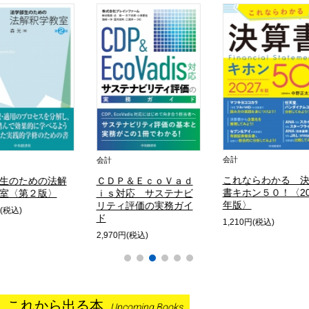
会計
税務弘報2026年9
〈第74巻第9号〉
これならわかる 決算
Ｐ＆ＥｃｏＶａｄ
書キホン５０！〈2027
対応 サステナビ
2,970円(税込)
年版〉
ィ評価の実務ガイ
1,210円(税込)
0円(税込)
これから出る本
Upcoming Books