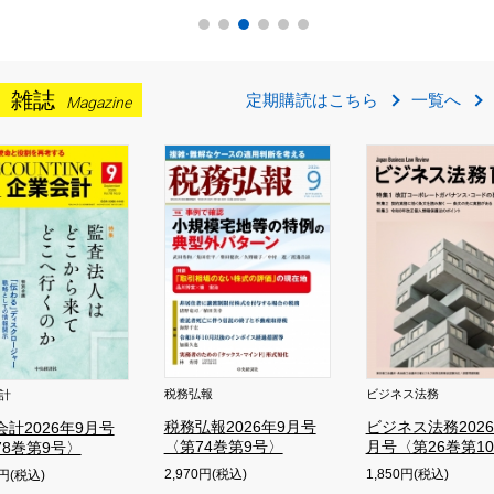
雑誌
定期購読はこちら
一覧へ
Magazine
旬刊経理情報
報
ビジネス法務
弘報2026年9月号
ビジネス法務2026年10
74巻第9号〉
月号〈第26巻第10号〉
0円(税込)
1,850円(税込)