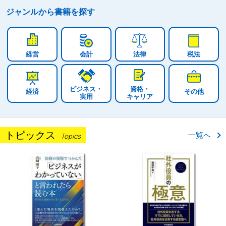
ジャンルから
書籍を探す
経営
会計
法律
税法
ビジネス・
資格・
経済
その他
実用
キャリア
トピックス
一覧へ
Topics