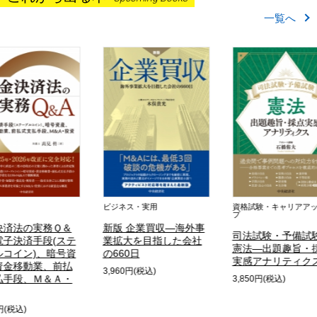
一覧へ
ス・実用
資格試験・キャリアアッ
ビジネス・実用
プ
 企業買収―海外事
ＩＰＯ準備企業の
司法試験・予備試験
大を目指した会社
統制のリアル―内
憲法―出題趣旨・採点
0日
査人「汐田はるか
実感アナリティクス
挑戦
0円(税込)
3,850円(税込)
2,970円(税込)