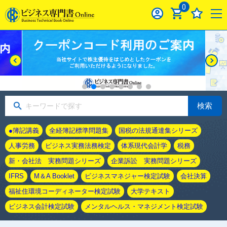
0
検索
●簿記講義
全経簿記標準問題集
国税の法規通達集シリーズ
人事労務
ビジネス実務法務検定
体系現代会計学
税務
新・会社法 実務問題シリーズ
企業訴訟 実務問題シリーズ
IFRS
M＆A Booklet
ビジネスマネジャー検定試験
会社決算
福祉住環境コーディネーター検定試験
大学テキスト
ビジネス会計検定試験
メンタルヘルス・マネジメント検定試験