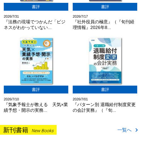
書評
書評
2026/7/31
2026/7/17
『法務の現場でつかんだ「ビジ
『社外役員の極意』（『旬刊経
ネスがわかっていない...
理情報』2026年8...
書評
書評
2026/7/10
2026/7/01
『気象予報士が教える 天気×業
『パターン別 退職給付制度変更
績予想・開示の実務...
の会計実務』（『旬...
新刊書籍
一覧へ
New Books