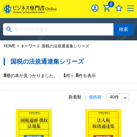
0
検索
HOME
> キーワード 国税の法規通達集シリーズ
国税の法規通達集シリーズ
8
1
8
冊の本が見つかりました。
件～
件を表示
新着順
価格順