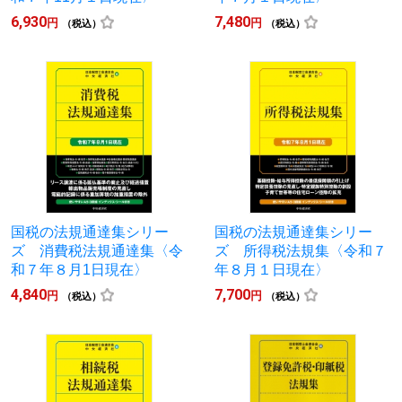
6,930
7,480
円
円
（税込）
（税込）
国税の法規通達集シリー
国税の法規通達集シリー
ズ 消費税法規通達集〈令
ズ 所得税法規集〈令和７
和７年８月1日現在〉
年８月１日現在〉
4,840
7,700
円
円
（税込）
（税込）