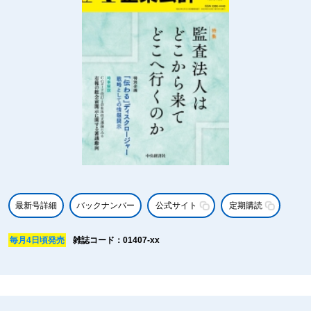
最新号詳細
バックナンバー
公式サイト
定期購読
毎月4日頃発売
雑誌コード：01407-xx