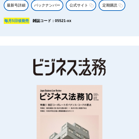
最新号詳細
バックナンバー
公式サイト
定期購読
毎月5日頃発売
雑誌コード：05521-xx