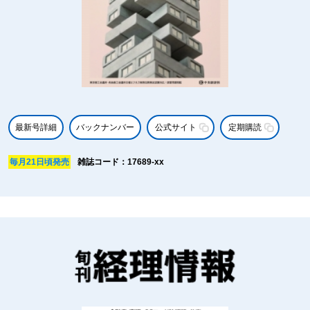
最新号詳細
バックナンバー
公式サイト
定期購読
毎月21日頃発売
雑誌コード：17689-xx