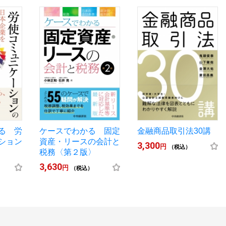
る 労
ケースでわかる 固定
金融商品取引法30講
ション
資産・リースの会計と
3,300
円
（税込）
税務〈第２版〉
3,630
円
（税込）