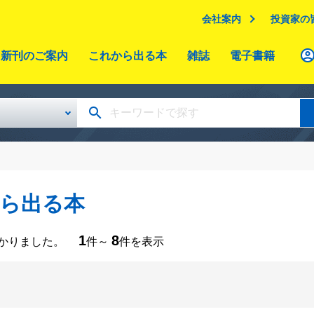
会社案内
投資家の
新刊のご案内
これから出る本
雑誌
電子書籍
ら出る本
1
8
つかりました。
件～
件を表示