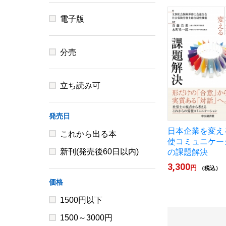
電子版
分売
立ち読み可
発売日
日本企業を変え
これから出る本
使コミュニケー
新刊(発売後60日以内)
の課題解決
3,300
円
（税込）
価格
1500円以下
1500～3000円