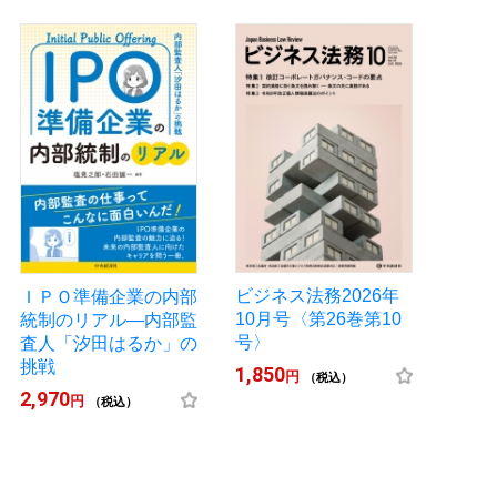
ビジネス法務2026年
ＩＰＯ準備企業の内部
10月号〈第26巻第10
統制のリアル―内部監
号〉
査人「汐田はるか」の
挑戦
1,850
円
（税込）
2,970
円
（税込）