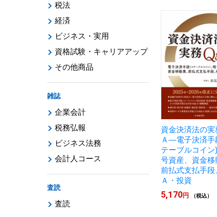
税法
経済
ビジネス・実用
資格試験・キャリアアップ
その他商品
雑誌
企業会計
税務弘報
資金決済法の実
Ａ―電子決済手
ビジネス法務
テーブルコイン
会計人コース
号資産、資金移
前払式支払手段
Ａ・投資
査読
5,170
円
（税込）
査読