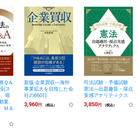
務Ｑ＆
新版 企業買収―海外
司法試験・予備試験
段(ス
事業拡大を目指した会
憲法―出題趣旨・採点
)、暗
社の660日
実感アナリティクス
動業、
3,960
3,850
円
円
（税込）
（税込）
、Ｍ＆