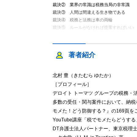
裁決② 業界の常識は税務当局の非常識
裁決③ 人間は間違える生き物である
裁決④ 税務と法務は車の両輪
裁決⑤ ルールがなければ提案すればいい
裁決⑥ 仮名を使ったらダメですか？
裁決⑦ どっちが立証するかで結論は変わ
2 法人税関係
著者紹介
裁決⑧ いいとこ取りは許さない
裁決⑨ 親戚価格だったか？
裁決⑩ 誰でも分かるロジック
北村 豊（きたむら ゆたか）
裁決⑪ 外国モノには弱い？
［プロフィール］
裁決⑫ 事実はウソをつかない
デロイト トーマツ グループの税務
裁決⑬ 契約書はなくてもよい
多数の受任・関与案件において、納税
裁決⑭ 日々作成するものは信用できる
モメた！どう防御する？』の169頁を
裁決⑮ 税務に引きずられちゃった…
裁決⑯ 不都合な事実があっても慌てない
YouTube講座「税でモメたらどうす
3 消費税・登録免許税関係
DT弁護士法人パートナー、東京税理士
裁決⑰ 迷ったら条文に立ち戻る