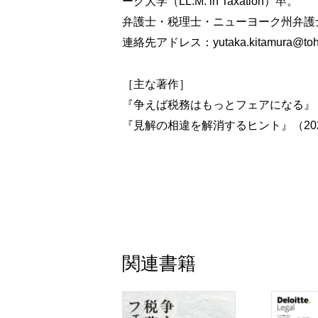
ーク大学（LL.M. in Taxation）卒。
裁決⑱ 金額が小さくても大丈夫
弁護士・税理士・ニューヨーク州弁護
裁決⑲ 理由が分かんないよ！
連絡先アドレス：yutaka.kitamura@tohma
裁決⑳ 後で値段が変わったわけではない
4 相続税・徴収関係
裁決㉑ お母さんの預金も混ざっていた
［主な著作］
裁決㉒ 普通の値段じゃ売れないよ！
『争えば税務はもっとフェアになる』（
裁決㉓ 名探偵でなければ気づかない
『見解の相違を解消するヒント』（20
裁決㉔ ノートには書いていたけど…
裁決㉕ 審判所は時間の無駄か？
Ⅲ スピークアップするか悩んでいる
1 スピークアップする前にできること
2 スピークアップするかどうかの判断
3 どうすれば見極められるようになるか
関連書籍
4 YouTube講座「税でモメたらどうする」