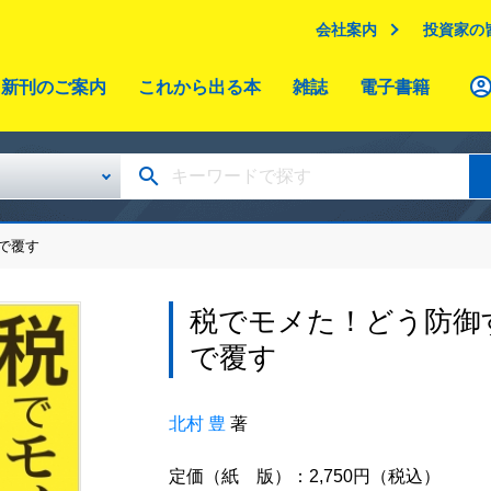
会社案内
投資家の
新刊のご案内
これから出る本
雑誌
電子書籍
で覆す
税でモメた！どう防御
で覆す
北村 豊
著
定価（紙 版）：2,750円（税込）