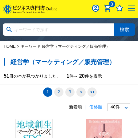
0
検索
HOME
> キーワード 経営学（マーケティング／販売管理）
経営学（マーケティング／販売管理）
51
1
20
冊の本が見つかりました。
件～
件を表示
1
2
3
新着順
価格順