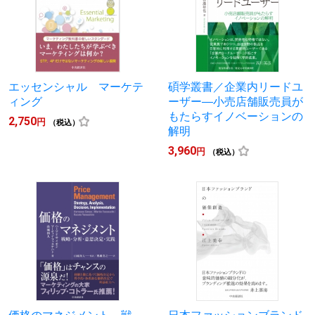
エッセンシャル マーケテ
碩学叢書／企業内リードユ
ィング
ーザー―小売店舗販売員が
もたらすイノベーションの
2,750
円
（税込）
解明
3,960
円
（税込）