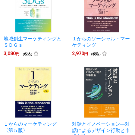
地域創生マーケティングと
１からのソーシャル・マー
ＳＤＧｓ
ケティング
3,080
2,970
円
円
（税込）
（税込）
１からのマーケティング
対話とイノベーション―対
〈第５版〉
話によるデザイン行動と市