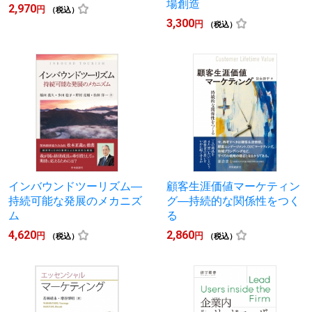
場創造
2,970
円
（税込）
3,300
円
（税込）
インバウンドツーリズム―
顧客生涯価値マーケティン
持続可能な発展のメカニズ
グ―持続的な関係性をつく
ム
る
4,620
2,860
円
円
（税込）
（税込）