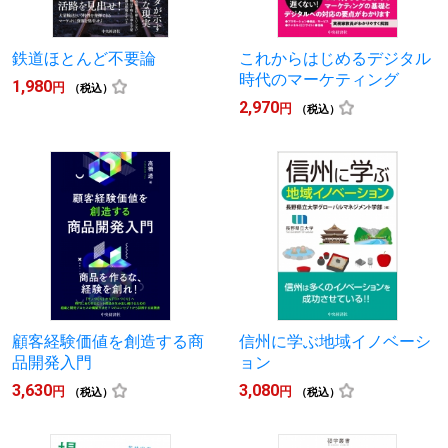
鉄道ほとんど不要論
これからはじめるデジタル
時代のマーケティング
1,980
円
（税込）
2,970
円
（税込）
顧客経験価値を創造する商
信州に学ぶ地域イノベーシ
品開発入門
ョン
3,630
3,080
円
円
（税込）
（税込）