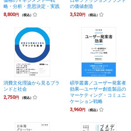
価格のマネジメント―戦
日本ファッションブランド
略・分析・意思決定・実践
の価値創造
8,800
3,520
円
円
（税込）
（税込）
消費文化理論から見るブラ
碩学叢書／ユーザー発案者
ンドと社会
効果―ユーザー創造製品の
マーケティング・コミュニ
2,750
円
（税込）
ケーション戦略
3,960
円
（税込）