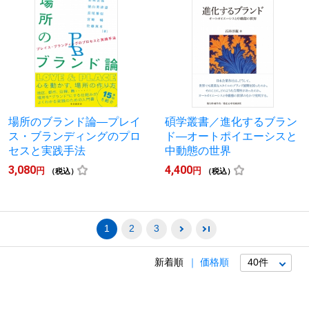
場所のブランド論―プレイ
碩学叢書／進化するブラン
ス・ブランディングのプロ
ド―オートポイエーシスと
セスと実践手法
中動態の世界
3,080
4,400
円
円
（税込）
（税込）
1
2
3
新着順
価格順