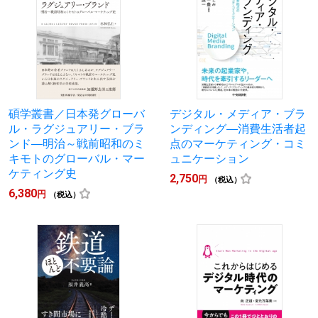
碩学叢書／日本発グローバ
デジタル・メディア・ブラ
ル・ラグジュアリー・ブラ
ンディング―消費生活者起
ンド―明治～戦前昭和のミ
点のマーケティング・コミ
キモトのグローバル・マー
ュニケーション
ケティング史
2,750
円
（税込）
6,380
円
（税込）