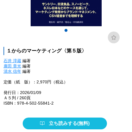
１からのマーケティング〈第５版〉
石井 淳蔵
編著
廣田 章光
編著
清水 信年
編著
定価（紙 版）：2,970円（税込）
発行日：2026/01/09
Ａ５判 / 260頁
ISBN：978-4-502-55841-2
立ち読みする(無料)