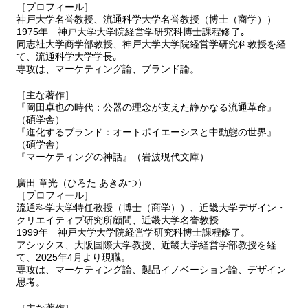
1 はじめに
［プロフィール］
2 熱狂的ファンをつかむ「スノーピーク」
神戸大学名誉教授、流通科学大学名誉教授（博士（商学））
3 顧客関係の構築と関係維持
1975年 神戸大学大学院経営学研究科博士課程修了｡
同志社大学商学部教授、神戸大学大学院経営学研究科教授を経
4 おわりに
て、流通科学大学学長｡
専攻は、マーケティング論、ブランド論。
第11章 ビジネスモデルのマネジメント
1 はじめに
［主な著作］
2 タニタの製品開発とマーケティング
『岡田卓也の時代：公器の理念が支えた静かなる流通革命』
3 タニタのビジネスモデル開発
（碩学舎）
4 おわりに
『進化するブランド：オートポイエーシスと中動態の世界』
（碩学舎）
『マーケティングの神話』（岩波現代文庫）
第12章 顧客理解のマネジメント
1 はじめに
廣田 章光（ひろた あきみつ）
2 ファンとともに成長するマツダCXシリーズ
［プロフィール］
3 顧客を理解するということ
流通科学大学特任教授（博士（商学））、近畿大学デザイン・
4 顧客理解のマネジメント
クリエイティブ研究所顧問、近畿大学名誉教授
5 おわりに
1999年 神戸大学大学院経営学研究科博士課程修了。
アシックス、大阪国際大学教授、近畿大学経営学部教授を経
て、2025年4月より現職。
第13章 ブランド構築のマネジメント
専攻は、マーケティング論、製品イノベーション論、デザイン
1 はじめに
思考。
2 グローバルブランドとしての「キットカット」
3 ブランド構築のコミュニケーション
［主な著作］