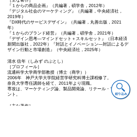
4 ブランド構築の論理
『１からの商品企画』（共編著，碩学舎，2012年）
『デジタル社会のマーケティング』（共編著，中央経済社，
5 おわりに
2019年）
『DX時代のサービスデザイン』（共編著，丸善出版，2021
第14章 ブランド組織のマネジメント
年）
1 はじめに
『１からのブランド経営』（共編著，碩学舎，2021年）
2 「コカ・コーラ」スクリーンタイム・キャンペーン
『デザイン思考―マインドセット＋スキルセット』（日本経済
3 ブランド組織のマネジメント
新聞出版社，2022年）『対話とイノベーション―対話によるデ
ザイン行動と市場創造』（中央経済社，2025年）
4 おわりに
清水 信年（しみず のぶとし）
第15章 社会責任のマネジメント
［プロフィール］
1 はじめに
流通科学大学商学部教授（博士（商学））
2 キリンCSV経営の挑戦
2006年 神戸大学大学院経営学研究科博士課程修了。
3 社会責任のマネジメント
奈良大学専任講師を経て、2011年より現職。
4 おわりに
専攻は、マーケティング論、製品開発論、リテール・マネジメ
ント。
［主な著作］
『ビジネス三國志』（共著，プレジデント社，2009年）
『１からのリテール・マネジメント』（共編著，碩学舎，2012
年）