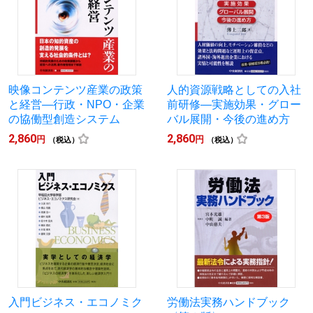
映像コンテンツ産業の政策
人的資源戦略としての入社
と経営―行政・NPO・企業
前研修―実施効果・グロー
の協働型創造システム
バル展開・今後の進め方
2,860
2,860
円
円
（税込）
（税込）
入門ビジネス・エコノミク
労働法実務ハンドブック