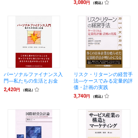
3,080
円
（税込）
パーソナルファイナンス入
リスク・リターンの経営手
門―私たちの生活とお金
法―ケースでみる定量的評
価・計画の実践
2,420
円
（税込）
3,740
円
（税込）