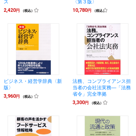
ス
〈第３版〉
2,420
10,780
円
円
（税込）
（税込）
ビジネス・経営学辞典〈新
法務、コンプライアンス担
版〉
当者の会社法実務―「法務
省令」完全準拠
3,960
円
（税込）
3,300
円
（税込）