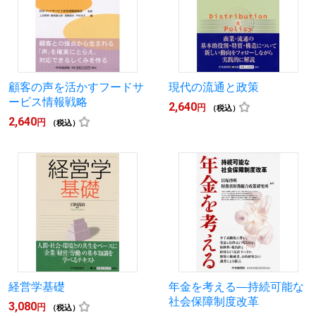
顧客の声を活かすフードサ
現代の流通と政策
ービス情報戦略
2,640
円
（税込）
2,640
円
（税込）
経営学基礎
年金を考える―持続可能な
社会保障制度改革
3,080
円
（税込）