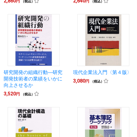
2,860
2,640
円
円
（税込）
（税込）
研究開発の組織行動―研究
現代企業法入門〈第４版〉
開発技術者の業績をいかに
3,080
円
（税込）
向上させるか
3,520
円
（税込）