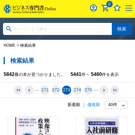
0
検索
HOME
> 検索結果
検索結果
5842
5441
5460
冊の本が見つかりました。
件～
件を表示
271
272
273
274
275
新着順
価格順