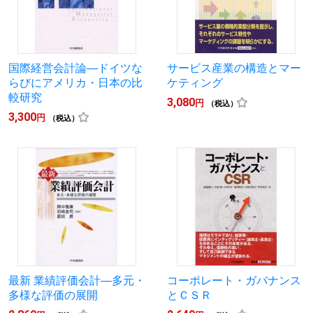
国際経営会計論―ドイツな
サービス産業の構造とマー
らびにアメリカ・日本の比
ケティング
較研究
3,080
円
（税込）
3,300
円
（税込）
最新 業績評価会計―多元・
コーポレート・ガバナンス
多様な評価の展開
とＣＳＲ