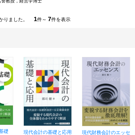
名誉教授，経営学博士
1
7
つかりました。
件～
件を表示
基礎
現代会計の基礎と応用
現代財務会計のエッセ