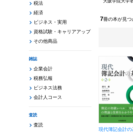
大阪学院大学
税法
経済
7
冊の本が見
ビジネス・実用
資格試験・キャリアアップ
その他商品
雑誌
企業会計
税務弘報
ビジネス法務
会計人コース
査読
査読
現代簿記会計の