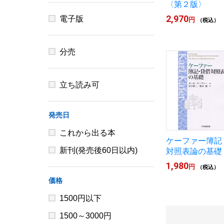
〈第２版〉
2,970
電子版
円
（税込）
分売
立ち読み可
発売日
これから出る本
ケーファー簿記
新刊(発売後60日以内)
対照表論の基礎
1,980
円
（税込）
価格
1500円以下
1500～3000円