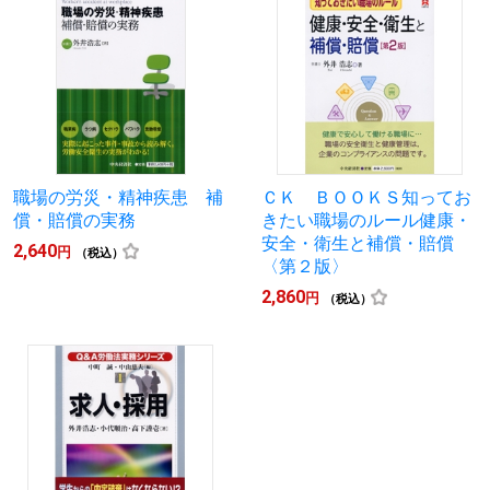
職場の労災・精神疾患 補
ＣＫ ＢＯＯＫＳ知ってお
償・賠償の実務
きたい職場のルール健康・
安全・衛生と補償・賠償
2,640
円
（税込）
〈第２版〉
2,860
円
（税込）