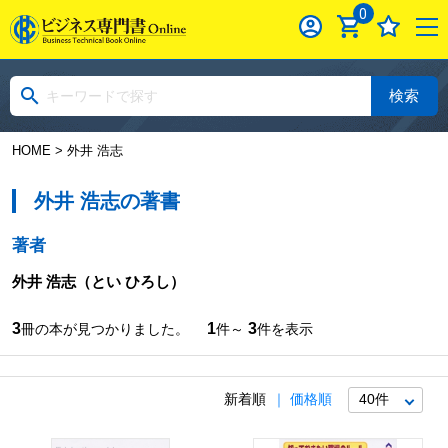
0
検索
HOME
> 外井 浩志
外井 浩志の著書
著者
外井 浩志
（とい ひろし）
3
1
3
冊の本が見つかりました。
件～
件を表示
新着順
価格順