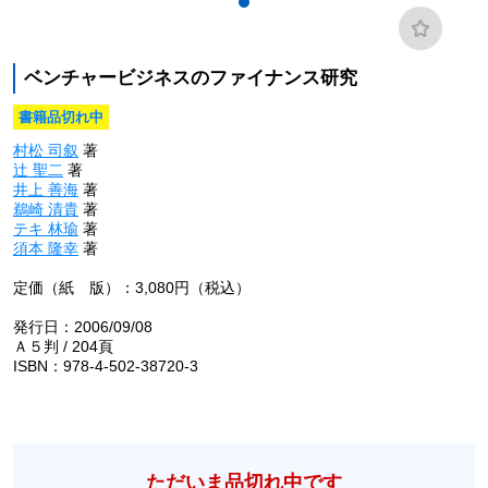
ベンチャービジネスのファイナンス研究
書籍品切れ中
村松 司叙
著
辻 聖二
著
井上 善海
著
鵜崎 清貴
著
テキ 林瑜
著
須本 隆幸
著
定価（紙 版）：3,080円（税込）
発行日：2006/09/08
Ａ５判 / 204頁
ISBN：978-4-502-38720-3
ただいま品切れ中です