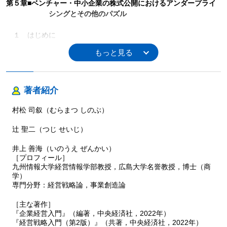
第５章■ベンチャー・中小企業の株式公開におけるアンダープライ
シングとその他のパズル
１ はじめに
２ アンダープライシングに関する情報非対称性理論的解釈と限
界
３ IPOにまつわるその他のパズルとアンダーライターの優位性
４ IPO市場の特殊性
５ むすび
著者紹介
第６章■資金調達源泉としてのベンチャーキャピタル
村松 司叙（むらまつ しのぶ）
辻 聖二（つじ せいじ）
１ はじめに
２ 米国のベンチャーキャピタル
井上 善海（いのうえ ぜんかい）
３ 日本のベンチャーキャピタル
［プロフィール］
４ むすび
九州情報大学経営情報学部教授，広島大学名誉教授，博士（商
学）
索 引
専門分野：経営戦略論，事業創造論
［主な著作］
著者プロフィール
執筆者紹介（執筆順）
『企業経営入門』（編著，中央経済社，2022年）
『経営戦略入門（第2版）』（共著，中央経済社，2022年）
村松 司叙
・序 章