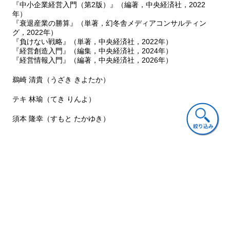
『中小企業経営入門（第2版）』（編著，中央経済社，2022
成蹊大学名誉教授・九州情報大学大学院経営情報学研究科教授
年）
『衰退産業の勝算』（単著，幻冬舎メディアコンサルティン
村松 司叙
同 上 第１章
グ，2022年）
『負けない戦略』（単著，中央経済社，2022年）
（Mike Oram 経営コンサルタント）
『経営創造入門』（編集，中央経済社，2024年）
『経営情報入門』（編著，中央経済社，2026年）
辻 聖二
関東学院大学経済学部助教授 第２章
鵜崎 清貴（うざき きよたか）
井上 善海
広島大学大学院社会科学研究科教授 第３章
テキ 林瑜（てき りんよ）
鵜崎 清貴
大分大学経済学部助教授 第４章
須本 隆幸（すもと たかゆき）
翟 林瑜
大阪市立大学大学院経営学研究科教授 第５章
（許 雅恵 三井住友銀行台北支店）
須本 隆幸
九州情報大学経営情報学部助教授 第６章
ご意見・ご質問
※（ ）は執筆協力