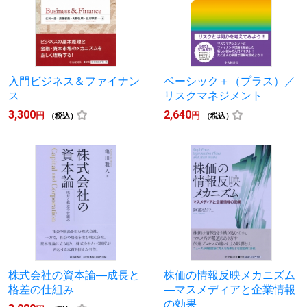
入門ビジネス＆ファイナン
ベーシック＋（プラス）／
ス
リスクマネジメント
3,300
2,640
円
円
（税込）
（税込）
株式会社の資本論―成長と
株価の情報反映メカニズム
格差の仕組み
―マスメディアと企業情報
の効果