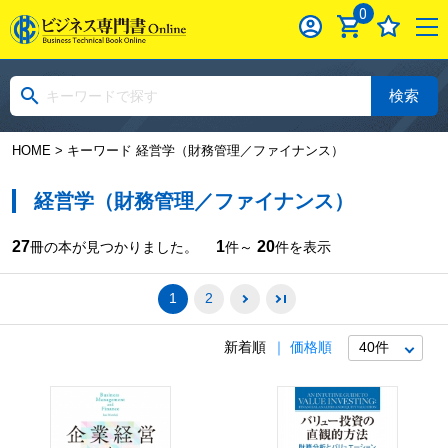
0
検索
HOME
> キーワード 経営学（財務管理／ファイナンス）
経営学（財務管理／ファイナンス）
27
1
20
冊の本が見つかりました。
件～
件を表示
1
2
新着順
価格順