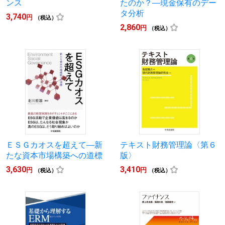
ンス
たのか？―現金保有のデー
タ分析
3,740
円
（税込）
2,860
円
（税込）
ＥＳＧカオスを超えて―新
テキスト財務管理論〈第６
たな資本市場構築への道標
版〉
3,630
3,410
円
円
（税込）
（税込）