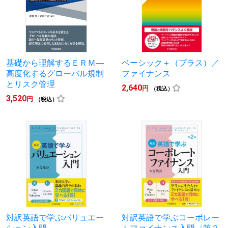
基礎から理解するＥＲＭ―
ベーシック＋（プラス）／
高度化するグローバル規制
ファイナンス
とリスク管理
2,640
円
（税込）
3,520
円
（税込）
対訳英語で学ぶバリュエー
対訳英語で学ぶコーポレー