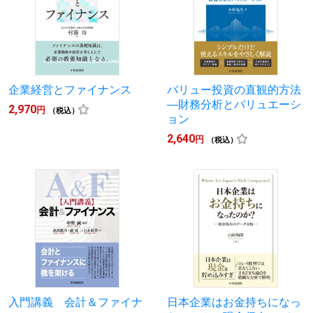
企業経営とファイナンス
バリュー投資の直観的方法
―財務分析とバリュエーシ
2,970
円
（税込）
ョン
2,640
円
（税込）
入門講義 会計＆ファイナ
日本企業はお金持ちになっ