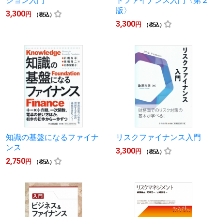
ション入門
トファイナンス入門〈第２
版〉
3,300
円
（税込）
3,300
円
（税込）
知識の基盤になるファイナ
リスクファイナンス入門
ンス
3,300
円
（税込）
2,750
円
（税込）