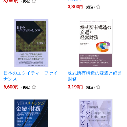
3,080
円
（税込）
3,300
円
（税込）
日本のエクイティ・ファイ
株式所有構造の変遷と経営
ナンス
財務
6,600
3,190
円
円
（税込）
（税込）