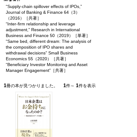
“Supply-chain spillover effects of IPOs,”
Journal of Banking & Finance 64（3）
（2016）［共著］
“Inter-firm relationship and leverage
adjustment,” Research in International
Business and Finance 50（2019）［単著］
“Same bed, different dream: The analysis of
the composition of IPO shares and
withdrawal decisions” Small Business
Economics 55（2020）［共著］
“Beneficiary Investor Monitoring and Asset
Manager Engagement”［共著］
1
1
1
冊の本が見つかりました。
件～
件を表示