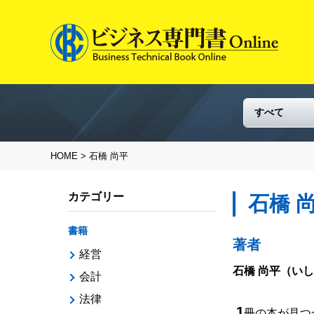
HOME
> 石橋 尚平
カテゴリー
石橋 
書籍
著者
経営
石橋 尚平
（いし
会計
法律
1
冊の本が見