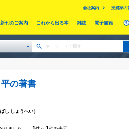
会社案内
投資家の
新刊のご案内
これから出る本
雑誌
電子書籍
尚平の著書
ばし しょうへい）
1
1
つかりました。
件～
件を表示