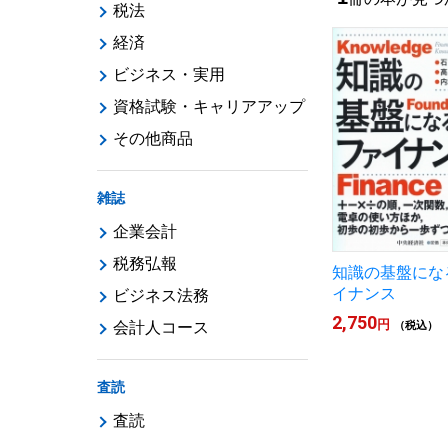
税法
経済
ビジネス・実用
資格試験・キャリアアップ
その他商品
雑誌
企業会計
税務弘報
知識の基盤にな
イナンス
ビジネス法務
2,750
円
会計人コース
（税込）
査読
査読