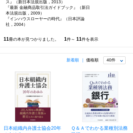
ス』（新日本法規出版，2013）
『最新 金融商品取引法ガイドブック』（新日
本法規出版，2009）
『インハウスローヤーの時代』（日本評論
社，2004）
11
1
11
冊の本が見つかりました。
件～
件を表示
新着順
価格順
日本組織内弁護士協会20年
Ｑ＆Ａでわかる業種別法務