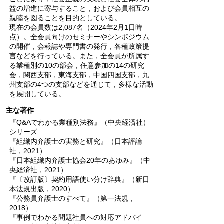
益の増進に寄与すること，および会員相互の
親睦を図ることを目的としている。
現在の会員数は2,087名（2024年2月1日時
点）。全会員向けのセミナーやシンポジウム
の開催，会報誌や専門書の発行，各種政策提
言などを行っている。また，全会員が所属す
る業種別の10の部会，任意参加の14の研究
会，関西支部，東海支部，中国四国支部，九
州支部の4つの支部などを通じて，多様な活動
を展開している。
主な著作
『Q&Aでわかる業種別法務』（中央経済社）
シリーズ
『組織内弁護士の実務と研究』（日本評論
社，2021）
『日本組織内弁護士協会20年のあゆみ』（中
央経済社，2021）
『〔改訂版〕契約用語使い分け辞典』（新日
本法規出版，2020）
『公務員弁護士のすべて』（第一法規，
2018）
『事例でわかる問題社員への対応アドバイ