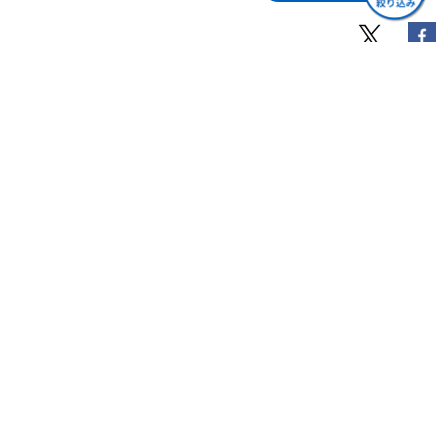
１．投資信託に関する法務・コンプライアンス業務
Q40 投資信託の組成に関する業務
Q41 投資信託（全般）に関連する法令
Q42 投資信託の運用に対する法的規制
Q43 投資信託のディスクロージャー
訂正・追加情報
Q44 大量保有報告への関与
Q45 K P I
2021/11/25
２．外国投資信託に関する法務・コンプライアンス業務
『Ｑ＆Ａでわかる業種別法務 証券・資産運用』お詫びと訂
Q46 外国投資信託とは
正(ファイル)
３．不動産ファンドに関する法務・コンプライアンス業務
Q47 不動産ファンドに関する業務
Q48 J-REITに関する業務
４．助言・代理業に関する法務・コンプライアンス
関連書籍
Q49 投資助言業の内容
Q50 投資信託の販売に対する法的規制
Q51 直販業者に対する法的規制
５．監督・検査・監査等への対応
Q52 投資運用業者に対する監督・検査・監査等
Q53 監督官庁による検査
６．新案件，新スキームの検討
Q54 新案件，新スキームの検討，そしてこれからの対応