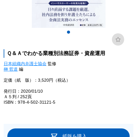
Ｑ＆Ａでわかる業種別法務証券・資産運用
日本組織内弁護士協会
監修
榊 哲道
編
定価（紙 版）：3,520円（税込）
発行日：2020/01/10
Ａ５判 / 252頁
ISBN：978-4-502-31121-5
紙版を購入