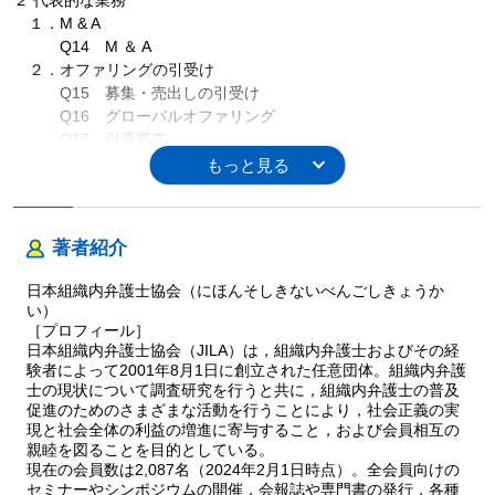
２ 代表的な業務
１．M & A
Q14 M ＆ A
２．オファリングの引受け
Q15 募集・売出しの引受け
Q16 グローバルオファリング
Q17 引受審査
３．デリバティブ
Q18 デリバティブ取引
Q19 デリバティブ取引に関する契約書
Q20 デリバティブ取引の行為規制
著者紹介
Q21 デリバティブ取引における適合性原則および説明義務
Q22 デリバティブ取引における信用不安時の対応
日本組織内弁護士協会（にほんそしきないべんごしきょうか
４．上場商品等の注文の執行
い）
Q23 上場株式・ETF等の注文手続
［プロフィール］
Q24 債券の注文の執行
日本組織内弁護士協会（JILA）は，組織内弁護士およびその経
験者によって2001年8月1日に創立された任意団体。組織内弁護
５．新しいサービス（HFT, FinTech）
士の現状について調査研究を行うと共に，組織内弁護士の普及
Q25 High Frequency Trading（HFT）
促進のためのさまざまな活動を行うことにより，社会正義の実
Q26 FinTech
現と社会全体の利益の増進に寄与すること，および会員相互の
６．リテールに関する問題
親睦を図ることを目的としている。
Q27 金融商品の販売に対する法的規制
現在の会員数は2,087名（2024年2月1日時点）。全会員向けの
Q28 適合性原則と民事責任
セミナーやシンポジウムの開催，会報誌や専門書の発行，各種