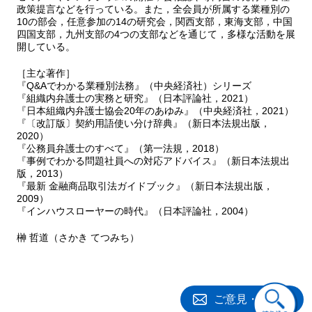
政策提言などを行っている。また，全会員が所属する業種別の
Q29 委託注文のキャンセル
10の部会，任意参加の14の研究会，関西支部，東海支部，中国
Q30 未済金の回収
四国支部，九州支部の4つの支部などを通じて，多様な活動を展
Q31 リテール個人顧客に関する法律問題（相続・後見等）
開している。
Q32 リテール法人顧客に関する法律問題（倒産等）
Q33 株式会社と役員との間の利益相反取引
［主な著作］
３ 新たな規制への対応
『Q&Aでわかる業種別法務』（中央経済社）シリーズ
Q34 新たな法規制への対応
『組織内弁護士の実務と研究』（日本評論社，2021）
『日本組織内弁護士協会20年のあゆみ』（中央経済社，2021）
４ 他国のチームとの対応
『〔改訂版〕契約用語使い分け辞典』（新日本法規出版，
Q35 海外の法務部門との関係
2020）
５ これからの対応
『公務員弁護士のすべて』（第一法規，2018）
１．AI，RegTechの進展
『事例でわかる問題社員への対応アドバイス』（新日本法規出
Q36 AI, RegTech
版，2013）
２．新商品の理解（FinTech, HFT/アルゴリズム/ダークプー
『最新 金融商品取引法ガイドブック』（新日本法規出版，
2009）
ル）
『インハウスローヤーの時代』（日本評論社，2004）
Q37 新商品の検証プロセス一般
Q38 新商品の検証プロセス（ダークプール）
榊 哲道（さかき てつみち）
第3章 バイサイド
１ 投資運用業者・助言代理業者のビジネスモデル等
Q39 ビジネスの内容等
ご意見・ご質問
２ 代表的な業務