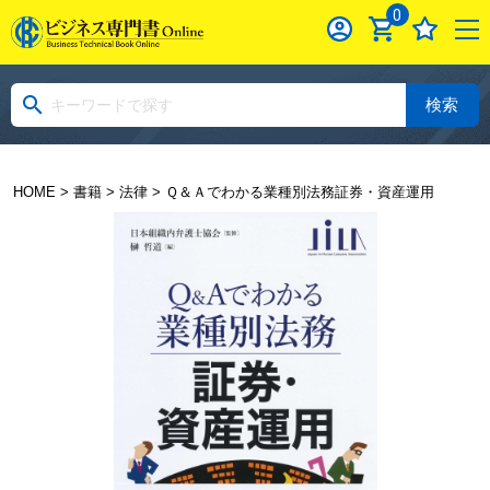
0
検索
HOME
>
書籍
>
法律
> Ｑ＆Ａでわかる業種別法務証券・資産運用