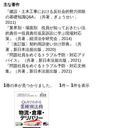
主な著作
『建設・土木工事における反社会的勢力排除
の基礎知識Q&A』（共著，ぎょうせい，
2011)
『業界別・場面別 役員が知っておきたい法
的責任ー役員責任追及訴訟に学ぶ現場対応
策』（共著，経済法令研究会，2014)
『〔改訂版〕契約用語使い分け辞典』（共
著，新日本法規出版，2020)
『問題社員をめぐるトラブル予防・対応アド
バイス』 （共著，新日本法規出版，2021)
『問題社員をめぐるトラブル予防・対応文例
集』（共著，新日本法規出版，2021)
1
1
1
冊の本が見つかりました。
件～
件を表示