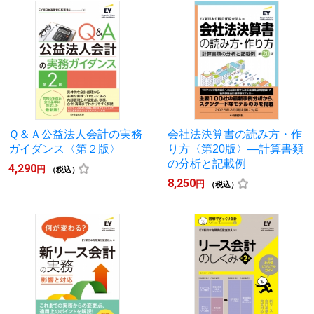
Ｑ＆Ａ公益法人会計の実務
会社法決算書の読み方・作
ガイダンス〈第２版〉
り方〈第20版〉―計算書類
の分析と記載例
4,290
円
（税込）
8,250
円
（税込）