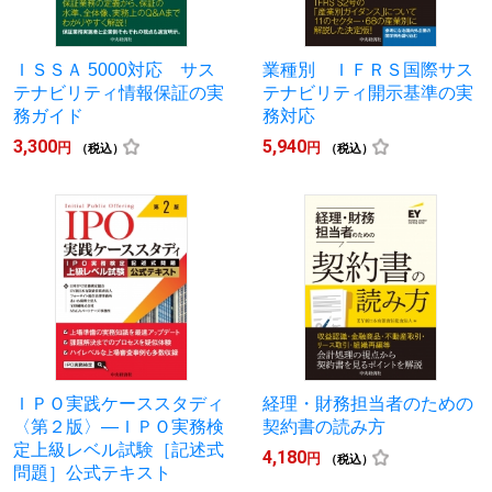
ＩＳＳＡ 5000対応 サス
業種別 ＩＦＲＳ国際サス
テナビリティ情報保証の実
テナビリティ開示基準の実
務ガイド
務対応
3,300
5,940
円
円
（税込）
（税込）
ＩＰＯ実践ケーススタディ
経理・財務担当者のための
〈第２版〉―ＩＰＯ実務検
契約書の読み方
定上級レベル試験［記述式
4,180
円
（税込）
問題］公式テキスト