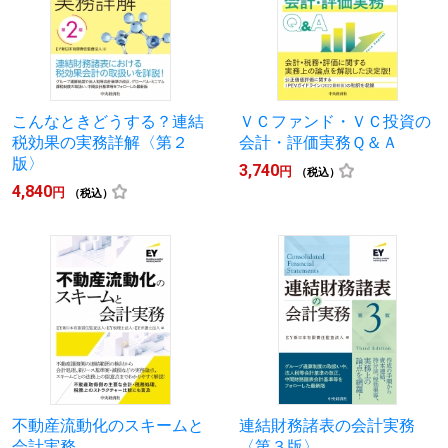
こんなときどうする？連結
ＶＣファンド・ＶＣ投資の
税効果の実務詳解〈第２
会計・評価実務Ｑ＆Ａ
版〉
3,740
円
（税込）
4,840
円
（税込）
不動産流動化のスキームと
連結財務諸表の会計実務
会計実務
〈第３版〉