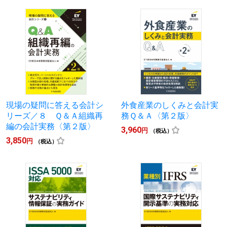
現場の疑問に答える会計シ
外食産業のしくみと会計実
リーズ／８ Ｑ＆Ａ組織再
務Ｑ＆Ａ〈第２版〉
編の会計実務〈第２版〉
3,960
円
（税込）
3,850
円
（税込）