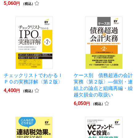
5,060
円
（税込）
チェックリストでわかるＩ
ケース別 債務超過の会計
ＰＯの実務詳解〈第２版〉
実務〈第２版〉―個別・連
結上の論点と組織再編・繰
4,400
円
（税込）
越欠損金の取扱い
6,050
円
（税込）