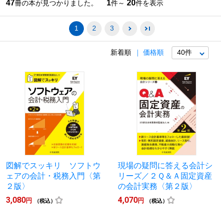
47
1
20
冊の本が見つかりました。
件～
件を表示
1
2
3
新着順
価格順
図解でスッキリ ソフトウ
現場の疑問に答える会計シ
ェアの会計・税務入門〈第
リーズ／２Ｑ＆Ａ固定資産
２版〉
の会計実務〈第２版〉
3,080
4,070
円
円
（税込）
（税込）