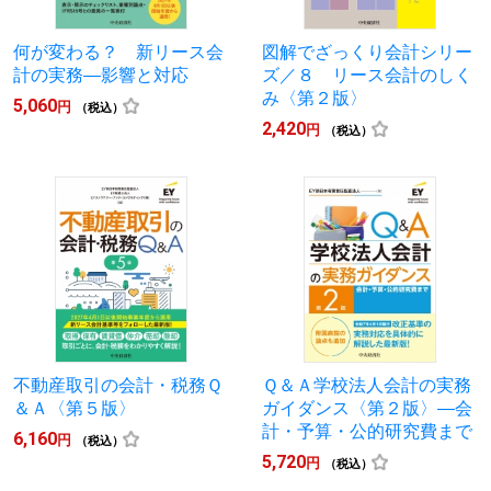
何が変わる？ 新リース会
図解でざっくり会計シリー
計の実務―影響と対応
ズ／８ リース会計のしく
み〈第２版〉
5,060
円
（税込）
2,420
円
（税込）
不動産取引の会計・税務Ｑ
Ｑ＆Ａ学校法人会計の実務
＆Ａ〈第５版〉
ガイダンス〈第２版〉―会
計・予算・公的研究費まで
6,160
円
（税込）
5,720
円
（税込）