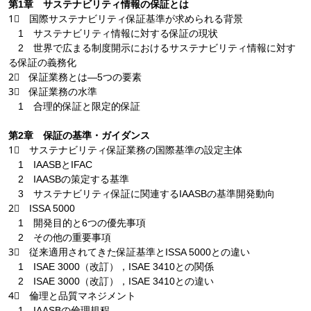
第1章 サステナビリティ情報の保証とは
1⃣ 国際サステナビリティ保証基準が求められる背景
1 サステナビリティ情報に対する保証の現状
2 世界で広まる制度開示におけるサステナビリティ情報に対す
る保証の義務化
2⃣ 保証業務とは―5つの要素
3⃣ 保証業務の水準
1 合理的保証と限定的保証
第2章 保証の基準・ガイダンス
1⃣ サステナビリティ保証業務の国際基準の設定主体
1 IAASBとIFAC
2 IAASBの策定する基準
3 サステナビリティ保証に関連するIAASBの基準開発動向
2⃣ ISSA 5000
1 開発目的と6つの優先事項
2 その他の重要事項
3⃣ 従来適用されてきた保証基準とISSA 5000との違い
1 ISAE 3000（改訂），ISAE 3410との関係
2 ISAE 3000（改訂），ISAE 3410との違い
4⃣ 倫理と品質マネジメント
1 IAASBの倫理規程