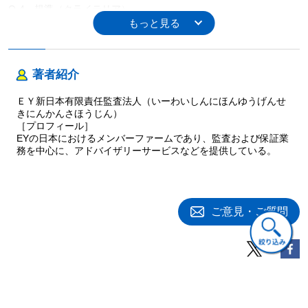
Q-4 規準（クライテリア）
Q-5 規準（クライテリア）の要件
Q-6 二重責任の原則
Q-7 保証の結論又は意見に関する検討事項
Q-8 契約条件の合意及び変更における留意点
著者紹介
■業務の実施：計画フェーズ
Q-9 審査手続
ＥＹ新日本有限責任監査法人（いーわいしんにほんゆうげんせ
Q-10 計画活動
きにんかんさほうじん）
Q-11 計 画
［プロフィール］
EYの日本におけるメンバーファームであり、監査および保証業
Q-12 重要性
務を中心に、アドバイザリーサービスなどを提供している。
Q-13 内部統制
Q-14 リスク評価手続の立案及び実施
Q-15 報告境界（バウンダリ）
■業務の実施：実施フェーズ
ご意見・ご質問
Q-16 サイト（拠点）往査
Q-17 本社往査
Q-18 実証手続の概要
Q-19 分析的手続
Q-20 十分かつ適切な証拠を入手するための手続の立案・実施上の
留意点
Q-21 証拠として利用することを意図した情報
関連書籍