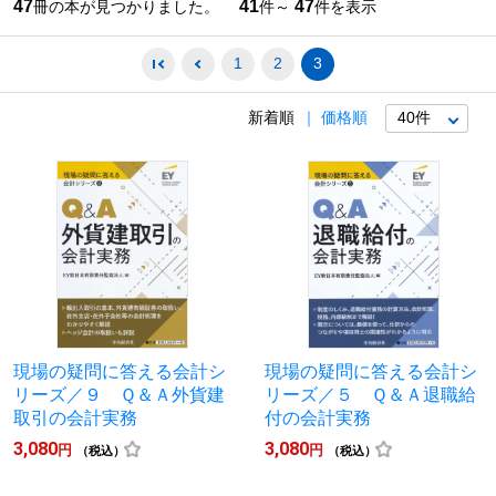
47
41
47
冊の本が見つかりました。
件～
件を表示
1
2
3
新着順
価格順
現場の疑問に答える会計シ
現場の疑問に答える会計シ
リーズ／９ Ｑ＆Ａ外貨建
リーズ／５ Ｑ＆Ａ退職給
取引の会計実務
付の会計実務
3,080
3,080
円
円
（税込）
（税込）