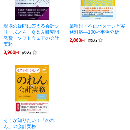
現場の疑問に答える会計シ
業種別・不正パターンと実
リーズ／４ Ｑ＆Ａ研究開
務対応―100社事例分析
発費・ソフトウェアの会計
2,860
円
（税込）
実務
3,960
円
（税込）
そこが知りたい！「のれ
ん」の会計実務