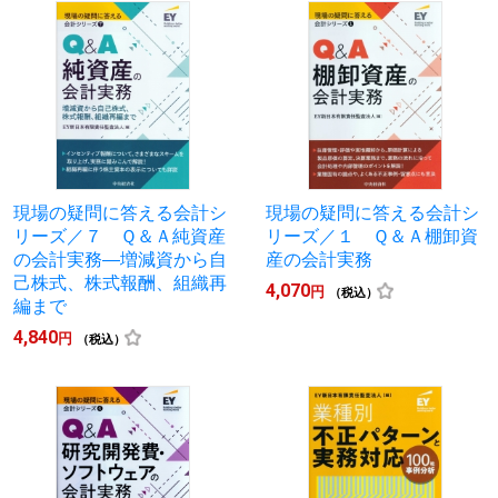
現場の疑問に答える会計シ
現場の疑問に答える会計シ
リーズ／７ Ｑ＆Ａ純資産
リーズ／１ Ｑ＆Ａ棚卸資
の会計実務―増減資から自
産の会計実務
己株式、株式報酬、組織再
4,070
円
（税込）
編まで
4,840
円
（税込）