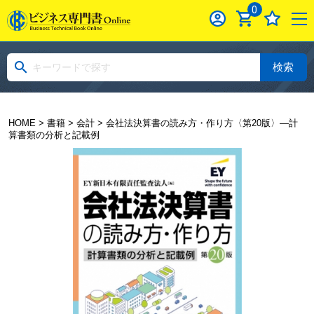
0
検索
HOME
>
書籍
>
会計
> 会社法決算書の読み方・作り方〈第20版〉―計
算書類の分析と記載例