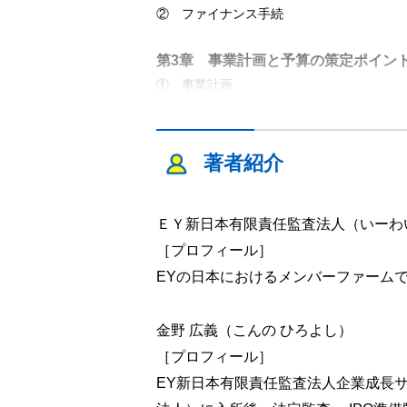
② ファイナンス手続
第3章 事業計画と予算の策定ポイン
① 事業計画
② 予算
第4章 資本政策の手法と個別論点
著者紹介
① 資本政策の手法と留意点
② 資本政策に関する個別論点
③ スタートアップ企業のデットファイナ
ＥＹ新日本有限責任監査法人（いーわ
［プロフィール］
第5章 IPOに向けた経営管理体制の
EYの日本におけるメンバーファーム
① コーポレート・ガバナンス
② 株主総会
金野 広義（こんの ひろよし）
③ 取締役および取締役会
［プロフィール］
④ 監査役および監査役会
EY新日本有限責任監査法人企業成長サ
⑤ 組織的経営のための組織設計