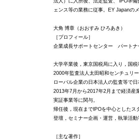
⑥ 諸規程の整備
法人）に入所後、法定監査、 IPO準
⑦ 稟議制度の整備
ェンス等の業務に従事。EY Japa
⑧ コーポレートガバナンス・コード
大⻆ 博章（おおすみ ひろあき）
第6章 IPOに向けた業務管理体制（
［プロフィール］
① 内部統制整備の概要
企業成長サポートセンター パートナ
② 販売管理
③ 購買管理
④ 在庫管理
大学卒業後，東京国税局に入り，国税
⑤ 原価計算
2000年監査法人太田昭和センチュ
⑥ 固定資産管理
ローバル企業の日本法人の監査等で日
⑦ 資金管理
2013年7月から2017年2月まで
⑧ 人事，労務管理
実証事業等に関与。
⑨ 情報管理
帰任後，現在までIPOを中心としたス
⑩ ビジネス文書のデジタル化に係る内部
⑪ 内部統制報告制度（J-SOX）
登壇，セミナー企画・運営，執筆活動
第7章 押さえておきたい企業会計の
［主な著作］