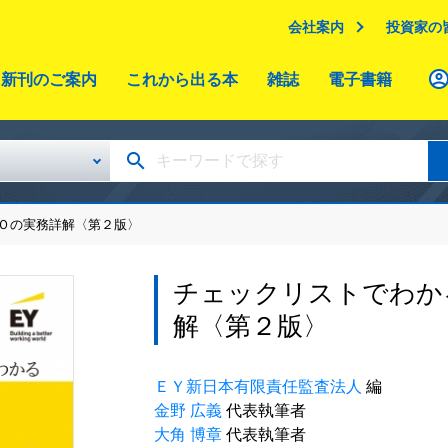
会社案内
投資家の
新刊のご案内
これから出る本
雑誌
電子書籍
ＰＯの実務詳解〈第２版〉
チェックリストでわか
解〈第２版〉
ＥＹ新日本有限責任監査法人
編
金野 広義
代表執筆者
大⻆ 博章
代表執筆者