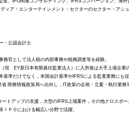
備監査、IPO関連コンサルティング、IFRSコンバージョン、
nのメディア・エンターテインメント・セクターのセクター・アシ
内部統制）の整備
ー・公認会計士
事務官として法人税の内部事務や税務調査等を経験。
リー（現 EY新日本有限責任監査法人）に入所後は大手上場企
本基準だけでなく，米国会計基準やIFRSによる監査業務にも
経済産業省 商務情報政策局へ出向し，IT政策の企画・立案・執行
タートアップの支援，大型のIFRS上場案件，その他クロスボー
統制
等ＩＰＯにおける幅広い分野で活躍。
基準