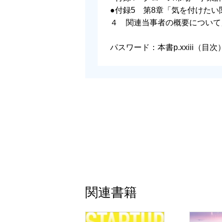
③ 事業税に関する留意事項
●付録5 第8章「気を付けた
④ 消費税等のインボイス制度
４ 関連当事者の概要について
⑤ 法人税等の修正申告と更正
⑥ 優遇税制に関する留意事項
パスワード：本書p.xxiii（
⑦ グループ法人税制
⑧ 資本政策を実施する際の留意事項
第10章 IPOにおける法務
① 法務における一般的な留意事項
② 知的財産に関する留意事項
③ 労働法に関する留意事項
第11章 IFRS（国際財務報告基準）に
第12章 グローバルオファリングに
関連書籍