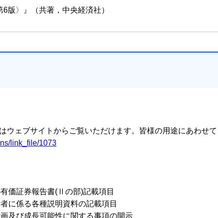
第6版〉』（共著，中央経済社）
る諸問題
引と関係会社の論点
はウェブサイトからご覧いただけます。皆様の用途にあわせて
ns/link_file/1073
有価証券報告書(Ⅱの部)記載項目
その申告期限
請者に係る各種説明資料の記載項目
計画及び成長可能性に関する事項の開示