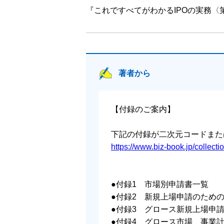
① 企業会計の概要
『これですべてがわかるIPOの実務〈
② 収益認識
③ 固定資産
④ 税効果会計
⑤ 引当金
⑥ 研究開発費とソフトウェア
著者から
⑦ ストック・オプション
⑧ 新株予約権付融資
⑨ ディープテック企業の収益認識におけ
【付録のご案内】
第8章 気をつけたい関連当事者等取
下記の付録が二次元コードまた
① 関連当事者等取引に関する留意事項
https://www.biz-book.jp/collectio
② 関係会社の整理
③ 親会社等との関係
●付録1 市場別申請書一覧
第9章 IPOにおける税務
●付録2 新規上場申請のための
① 法人税等および消費税等の確定申告と
●付録3 グロース新規上場申
② 法人税，住民税に関する留意事項
●付録4 グロース市場 事業