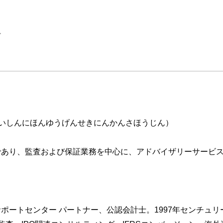
ト
ンス
いしんにほんゆうげんせきにんかんさほうじん）
構築
であり、監査および保証業務を中心に、アドバイザリーサービ
ポートセンター パートナー、公認会計士。1997年センチュ