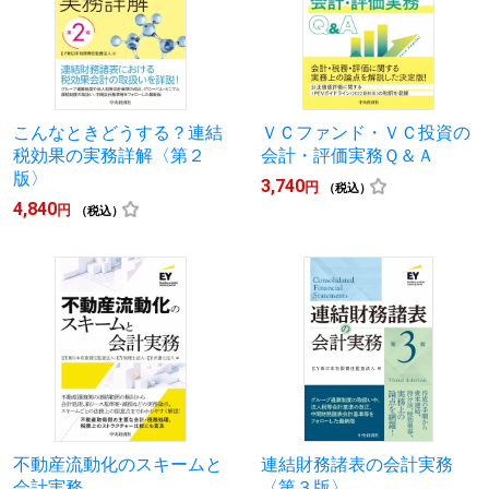
こんなときどうする？連結
ＶＣファンド・ＶＣ投資の
税効果の実務詳解〈第２
会計・評価実務Ｑ＆Ａ
版〉
3,740
円
（税込）
4,840
円
（税込）
不動産流動化のスキームと
連結財務諸表の会計実務
会計実務
〈第３版〉