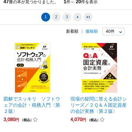
47
1
20
冊の本が見つかりました。
件～
件を表示
1
2
3
新着順
価格順
図解でスッキリ ソフトウ
現場の疑問に答える会計シ
ェアの会計・税務入門〈第
リーズ／２Ｑ＆Ａ固定資産
２版〉
の会計実務〈第２版〉
3,080
4,070
円
円
（税込）
（税込）