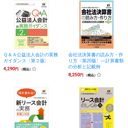
Ｑ＆Ａ公益法人会計の実務
会社法決算書の読み方・作
ガイダンス〈第２版〉
り方〈第20版〉―計算書類
の分析と記載例
4,290
円
（税込）
8,250
円
（税込）