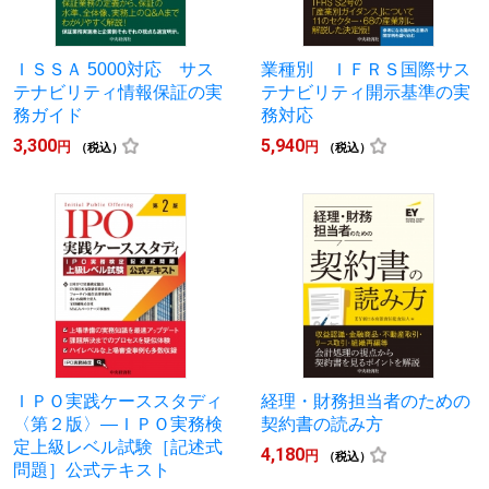
ＩＳＳＡ 5000対応 サス
業種別 ＩＦＲＳ国際サス
テナビリティ情報保証の実
テナビリティ開示基準の実
務ガイド
務対応
3,300
5,940
円
円
（税込）
（税込）
ＩＰＯ実践ケーススタディ
経理・財務担当者のための
〈第２版〉―ＩＰＯ実務検
契約書の読み方
定上級レベル試験［記述式
4,180
円
（税込）
問題］公式テキスト