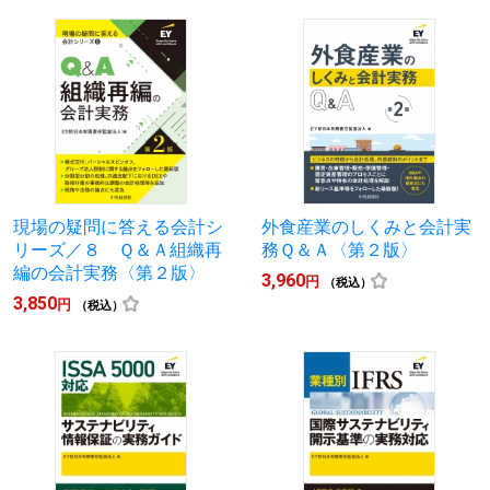
現場の疑問に答える会計シ
外食産業のしくみと会計実
リーズ／８ Ｑ＆Ａ組織再
務Ｑ＆Ａ〈第２版〉
編の会計実務〈第２版〉
3,960
円
（税込）
3,850
円
（税込）