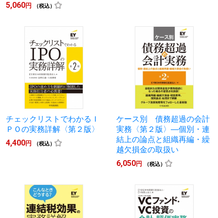
5,060
円
（税込）
チェックリストでわかるＩ
ケース別 債務超過の会計
ＰＯの実務詳解〈第２版〉
実務〈第２版〉―個別・連
結上の論点と組織再編・繰
4,400
円
（税込）
越欠損金の取扱い
6,050
円
（税込）