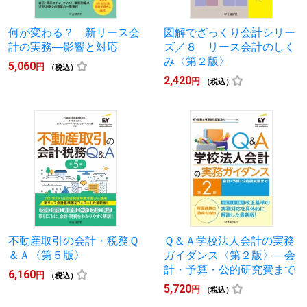
何が変わる？ 新リース会
図解でざっくり会計シリー
計の実務―影響と対応
ズ／８ リース会計のしく
み〈第２版〉
5,060
円
（税込）
2,420
円
（税込）
不動産取引の会計・税務Ｑ
Ｑ＆Ａ学校法人会計の実務
＆Ａ〈第５版〉
ガイダンス〈第２版〉―会
計・予算・公的研究費まで
6,160
円
（税込）
5,720
円
（税込）