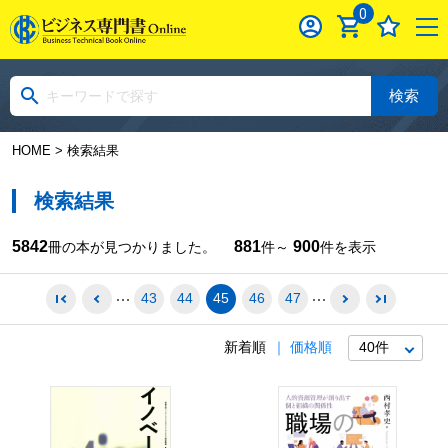
0
検索
HOME
> 検索結果
検索結果
5842
881
900
冊の本が見つかりました。
件～
件を表示
43
44
45
46
47
新着順
価格順