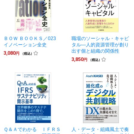
ＢＯＷ ＢＯＯＫＳ／023
職場のソーシャル・キャピ
イノベーション全史
タル―人的資源管理が創り
出す個と組織の関係性
3,080
円
（税込）
3,850
円
（税込）
Ｑ＆Ａでわかる ＩＦＲＳ
人・データ・組織風土で奏