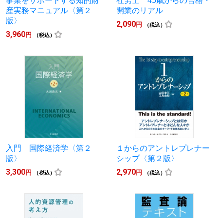
事業をサポートする知的財
社労士 45歳からの合格・
産実務マニュアル〈第２
開業のリアル
版〉
2,090
円
（税込）
3,960
円
（税込）
入門 国際経済学〈第２
１からのアントレプレナー
版〉
シップ〈第２版〉
3,300
2,970
円
円
（税込）
（税込）