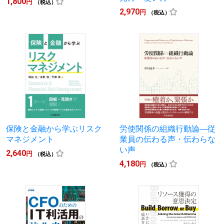
1,800
円
（税込）
2,970
円
（税込）
保険と金融から学ぶリスク
労使関係の組織行動論―従
マネジメント
業員の伝わる声・伝わらな
い声
2,640
円
（税込）
4,180
円
（税込）