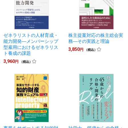
ゼネラリストの人材育成・
株主提案対応の株主総会実
能力開発―メンバーシップ
務―その実践と理論
型雇用におけるゼネラリス
3,850
円
（税込）
ト養成の課題
3,960
円
（税込）