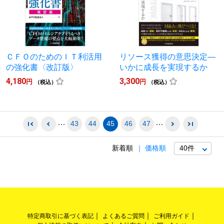
ＣＦＯのためのＩＴ利活用
リソース獲得の意思決定―
の強化書〈改訂版〉
いかに成長を実現するか
4,180
3,300
円
円
（税込）
（税込）
43
44
45
46
47
新着順
価格順
特定商取引に基づく表記
よくあるご質問
ご利用ガイド