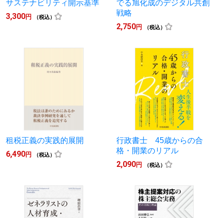
サステナビリティ開示基準
でる旭化成のデジタル共創
戦略
3,300
円
（税込）
2,750
円
（税込）
租税正義の実践的展開
行政書士 45歳からの合
格・開業のリアル
6,490
円
（税込）
2,090
円
（税込）