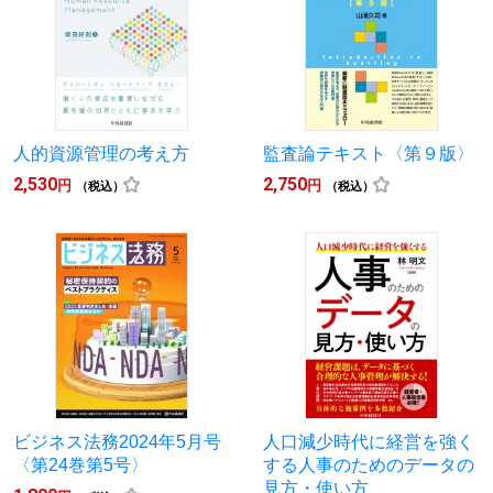
人的資源管理の考え方
監査論テキスト〈第９版〉
2,530
2,750
円
円
（税込）
（税込）
ビジネス法務2024年5月号
人口減少時代に経営を強く
〈第24巻第5号〉
する人事のためのデータの
見方・使い方