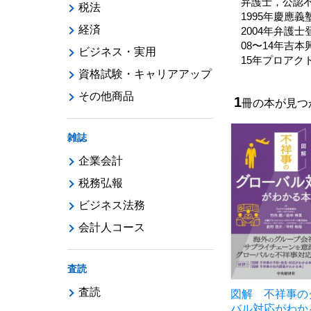
弁護士，公認
税法
1995年慶應
経済
2004年弁護士
08〜14年吉
ビジネス・実用
15年プロアク
資格試験・キャリアアップ
その他商品
1
冊の本が見
雑誌
企業会計
税務弘報
ビジネス法務
会計人コース
査読
査読
図解 不祥事の
バル対応がわか