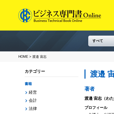
HOME
> 渡邉 宙志
カテゴリー
渡邉 
書籍
著者
経営
渡邉 宙志
（わた
会計
プロフィール
法律