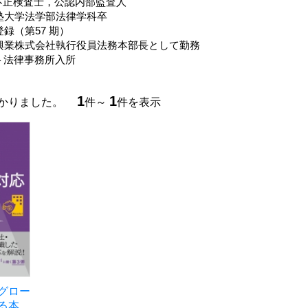
不正検査士，公認内部監査人
義塾大学法学部法律学科卒
登録（第57 期）
本興業株式会社執行役員法務本部長として勤務
ト法律事務所入所
1
1
つかりました。
件～
件を表示
グロー
る本