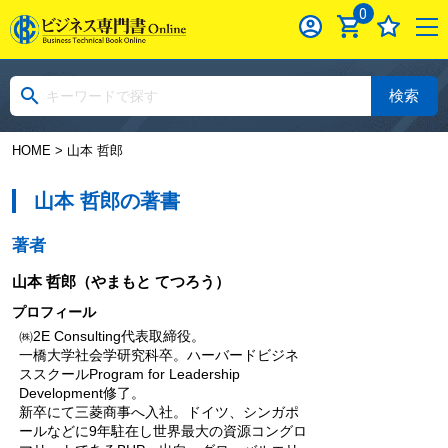
0
検索
HOME
> 山本 哲郎
山本 哲郎の著書
著者
山本 哲郎
（やまもと てつろう）
プロフィール
㈱2E Consulting代表取締役。
一橋大学社会学研究科卒。ハーバードビジネ
ススクールProgram for Leadership
Development修了。
新卒にて三菱商事へ入社。ドイツ、シンガポ
ールなどに9年駐在し世界最大の資源コングロ