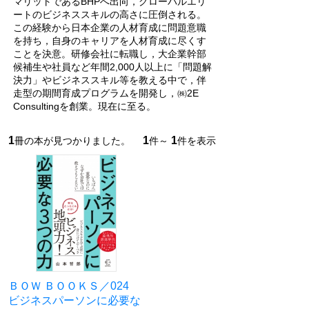
マリットであるBHPへ出向，グローバルエリ
ートのビジネススキルの高さに圧倒される。
この経験から日本企業の人材育成に問題意職
を持ち，自身のキャリアを人材育成に尽くす
ことを決意。研修会社に転職し，大企業幹部
候補生や社員など年間2,000人以上に「問題解
決力」やビジネススキル等を教える中で，伴
走型の期間育成プログラムを開発し，㈱2E
Consultingを創業。現在に至る。
1
1
1
冊の本が見つかりました。
件～
件を表示
ＢＯＷ ＢＯＯＫＳ／024
ビジネスパーソンに必要な