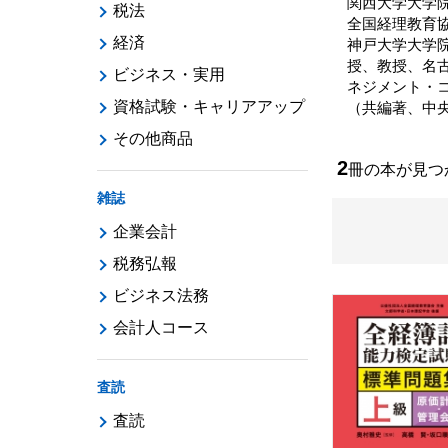
関西大学大学
税法
全国経理教育
経済
神戸大学大学
授、教授、名
ビジネス・実用
ネジメント・
資格試験・キャリアアップ
（共編著、中
その他商品
2
冊の本が見
雑誌
企業会計
税務弘報
ビジネス法務
会計人コース
査読
査読