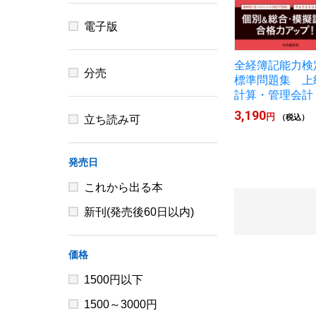
電子版
全経簿記能力検
分売
標準問題集 上
計算・管理会計
3,190
円
（税込）
立ち読み可
発売日
これから出る本
新刊(発売後60日以内)
価格
1500円以下
1500～3000円