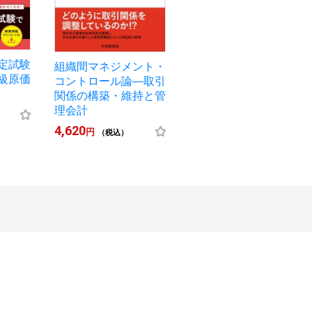
定試験
組織間マネジメント・
級原価
コントロール論―取引
関係の構築・維持と管
理会計
4,620
円
（税込）