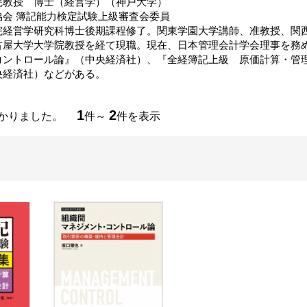
院教授 博士（経営学）（神戸大学）
協会 簿記能力検定試験上級審査会委員
院経営学研究科博士後期課程修了。関東学園大学講師、准教授、関
古屋大学大学院教授を経て現職。現在、日本管理会計学会理事を務
コントロール論』（中央経済社）、『全経簿記上級 原価計算・管
央経済社）などがある。
1
2
つかりました。
件～
件を表示