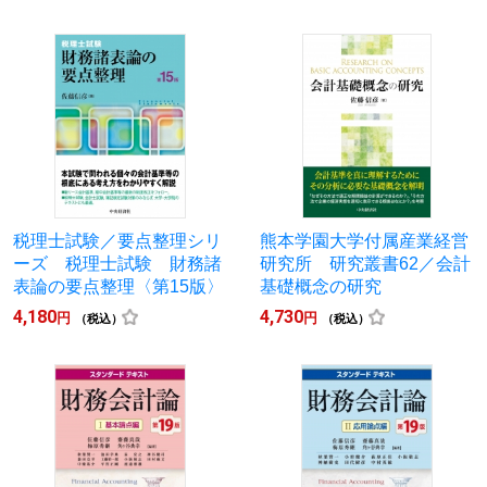
税理士試験／要点整理シリ
熊本学園大学付属産業経営
ーズ 税理士試験 財務諸
研究所 研究叢書62／会計
表論の要点整理〈第15版〉
基礎概念の研究
4,180
4,730
円
円
（税込）
（税込）