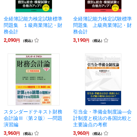
全経簿記能力検定試験標準
全経簿記能力検定試験標準
問題集 １級商業簿記・財
問題集 上級商業簿記・財
務会計
務会計
2,090
3,190
円
円
（税込）
（税込）
スタンダードテキスト財務
引当金・準備金制度論―会
会計論Ⅲ〈第２版〉―問題
計制度と税法の各国比較と
演習編
主要論点の考察
3,960
3,960
円
円
（税込）
（税込）