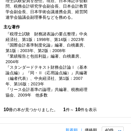
理士試験委員を歴任。現在、日本簿記学会顧
問、税務会計研究学会副会長、日本会計教育
学会副会長、日本学術会議連携会員、経営関
連学会協議会副理事長などを務める。
主な著作
『税理士試験 財務諸表論の要点整理』中央
経済社、第1版：1998年、第14版：2023年
『国際会計基準制度化論』編著、白桃書房、
第1版：2003年、第2版：2008年
『業績報告と包括利益』編著、白桃書房、
2004年
『スタンダードテキスト財務会計論Ⅰ（基本
論点編）』『同・Ⅱ（応用論点編）』共編著
（編者代表）、中央経済社、第1版：2007
年、第16版：2023年
『リース会計基準の論理』共編著、税務経理
協会、2009年 他多数
10
1
10
冊の本が見つかりました。
件～
件を表示
新着順
価格順