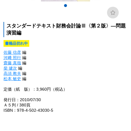
スタンダードテキスト財務会計論Ⅲ〈第２版〉―問題
演習編
書籍品切れ中
佐藤 信彦
編
河﨑 照行
編
齋藤 真哉
編
柴 健次
編
高須 教夫
編
松本 敏史
編
定価（紙 版）：3,960円（税込）
発行日：2010/07/30
Ａ５判 / 380頁
ISBN：978-4-502-43030-5