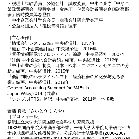
問題Ⅱ-11 企業結合
・税理士試験委員、公認会計士試験委員、中小企業庁「中小企
企業結合《理論編》
業政策審議会」臨時委員、金融庁「企業会計審議会企画調整部
企業結合《計算編》
会」臨時委員等を歴任
・中小企業会計学会会長、税務会計研究学会理事
問題Ⅱ-12 事業分離
・公益財団法人「租税資料館」理事
事業分離《理論編》
事業分離《計算編》
［主な著作］
問題Ⅱ-13 外貨換算
『情報会計システム論』中央経済社、1997年
外貨換算《理論編》
『最新 中小企業会計論』中央経済社、2016年
外貨換算《理論・計算編》
『電子情報開示のフロンティア』編著、中央経済社、2007年
『詳解 中小会社の会計要領』編著、中央経済社、2012年
問題Ⅱ-14 四半期財務諸表および中間財務諸表
『中小企業の会計制度―日本・欧米・アジア・オセアニアの分
四半期財務諸表および中間財務諸表《理論編》
析』編著、中央経済社、2015年
四半期財務諸表および中間財務諸表《計算編》
『会計制度のパラダイムシフト―経済社会の変化が与える影
響』編著、中央経済社、2019年
Ⅲ 総合問題編
General Accounting Standard for SMEs in
総合問題（１)
Japan,Wiley,2014（共著）
『シンプルIFRS』監訳、中央経済社、2011年 他多数
総合問題（２)
総合問題（３)
齋藤 真哉（さいとう しんや）
［プロフィール］
Ⅳ 解答編
横浜国立大学大学院国際社会科学研究院教授
Ⅰ 基本論点編
1982年関西学院大学商学部卒業。一橋大学大学院商学研究科博
問題Ⅰ-１
士後期課程単位修得後退学。公認会計士試験委員(2006-2007
問題Ⅰ-２
年），税理士試験委員(2014-2016年）を歴任。現在，公益財団