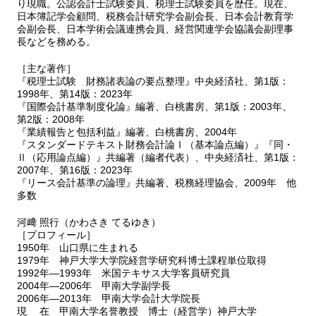
り現職。公認会計士試験委員、税理士試験委員を歴任。現在、
問題Ⅱ-４ リース
日本簿記学会顧問、税務会計研究学会副会長、日本会計教育学
リース《理論編》
会副会長、日本学術会議連携会員、経営関連学会協議会副理事
リース《計算編》
長などを務める。
問題Ⅱ-５ 固定資産の減損
固定資産の減損《理論編》
［主な著作］
『税理士試験 財務諸表論の要点整理』中央経済社、第1版：
固定資産の減損《計算編》
1998年、第14版：2023年
問題Ⅱ-６ 研究開発費とソフトウェア
『国際会計基準制度化論』編著、白桃書房、第1版：2003年、
研究開発費とソフトウェア《理論編》
第2版：2008年
研究開発費とソフトウェア《計算編》
『業績報告と包括利益』編著、白桃書房、2004年
問題Ⅱ-７ 退職給付
『スタンダードテキスト財務会計論Ⅰ（基本論点編）』『同・
退職給付《理論編》
Ⅱ（応用論点編）』共編著（編者代表）、中央経済社、第1版：
2007年、第16版：2023年
退職給付《計算編》
『リース会計基準の論理』共編著、税務経理協会、2009年 他
問題Ⅱ-８ ストック・オプション
多数
ストック・オプション《理論編》
ストック・オプション《計算編》
河﨑 照行（かわさき てるゆき）
問題Ⅱ-９ 新株予約権および新株予約権付社債
［プロフィール］
新株予約権および新株予約権付社債《理論編》
1950年 山口県に生まれる
新株予約権および新株予約権付社債《計算編》
1979年 神戸大学大学院経営学研究科博士課程単位取得
1992年―1993年 米国テキサス大学客員研究員
問題Ⅱ-10 税効果会計
2004年―2006年 甲南大学副学長
税効果会計《理論編》
2006年―2013年 甲南大学会計大学院長
税効果会計《計算編》
現 在 甲南大学名誉教授 博士（経営学）神戸大学