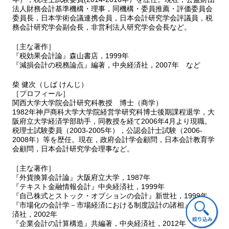
法人財務会計基準機構・理事，同機構・委員推薦・評価委員会
問題Ⅰ-３
委員長，日本学術会議連携会員，日本会計研究学会評議員，税
問題Ⅰ-４
務会計研究学会副会長，非営利法人研究学会会長など。
問題Ⅰ-５
問題Ⅰ-６
［主な著作］
問題Ⅰ-７
『税効果会計論』森山書店，1999年
問題Ⅰ-８
『減損会計の税務論点』編著，中央経済社，2007年 など
問題Ⅰ-９
柴 健次（しば けんじ）
問題Ⅰ-10
［プロフィール］
問題Ⅰ-11
関西大学大学院会計研究科教授 博士（商学）
問題Ⅰ-12
1982年神戸商科大学大学院経営学研究科博士後期課程退学，大
問題Ⅰ-13
阪府立大学経済学部助手，同教授を経て2006年4月より現職。
問題Ⅰ-14
税理士試験委員（2003-2005年），公認会計士試験（2006-
問題Ⅰ-15
2008年）等を歴任。現在，政府会計学会顧問，日本会計教育学
会顧問，日本会計研究学会理事など。
問題Ⅰ-16
問題Ⅰ-17
［主な著作］
問題Ⅰ-18
『外貨換算会計論』大阪府立大学，1987年
問題Ⅰ-19
『テキスト金融情報会計』中央経済社，1999年
問題Ⅰ-20
『自己株式とストック・オプションの会計』新世社，1999年
Ⅱ 応用論点編
『市場化の会計学－市場経済における制度設計の諸相』中央経
問題Ⅱ-１
済社，2002年
『企業会計の計算構造』共編著，中央経済社，2012年 他
問題Ⅱ-２