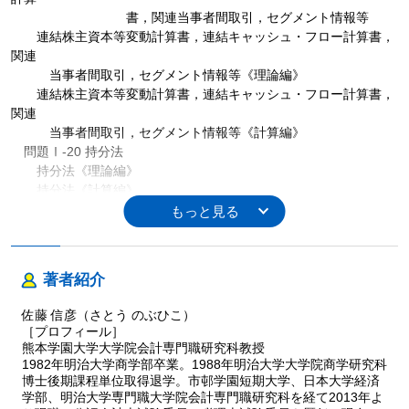
書，関連当事者間取引，セグメント情報等
連結株主資本等変動計算書，連結キャッシュ・フロー計算書，
関連
当事者間取引，セグメント情報等《理論編》
連結株主資本等変動計算書，連結キャッシュ・フロー計算書，
関連
当事者間取引，セグメント情報等《計算編》
問題Ⅰ-20 持分法
持分法《理論編》
持分法《計算編》
Ⅱ 応用論点編
問題Ⅱ-１ 複式簿記の基本論点
複式簿記の基本論点《理論編》
著者紹介
複式簿記の基本論点《計算編》
問題Ⅱ-２ 金融商品
佐藤 信彦（さとう のぶひこ）
金融商品《理論編》
［プロフィール］
金融商品《計算編》
熊本学園大学大学院会計専門職研究科教授
問題Ⅱ-３ デリバティブ
1982年明治大学商学部卒業。1988年明治大学大学院商学研究科
博士後期課程単位取得退学。市邨学園短期大学、日本大学経済
デリバティブ《理論編》
学部、明治大学専門職大学院会計専門職研究科を経て2013年よ
デリバティブ《計算編》