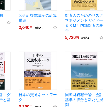
開
公会計複式簿記の計算
監査人のためのリスク
構造
マネジメントガイド―
ＥＲＭと内部監査の統
2,640
円
（税込）
合
5,720
円
（税込）
計―グ
日本の交通ネットワー
国際財務報告論―会計
告と基
ク
基準の収斂と新たな展
開
3,300