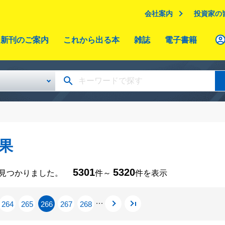
会社案内
投資家の
新刊のご案内
これから出る本
雑誌
電子書籍
果
5301
5320
が見つかりました。
件～
件を表示
264
265
266
267
268