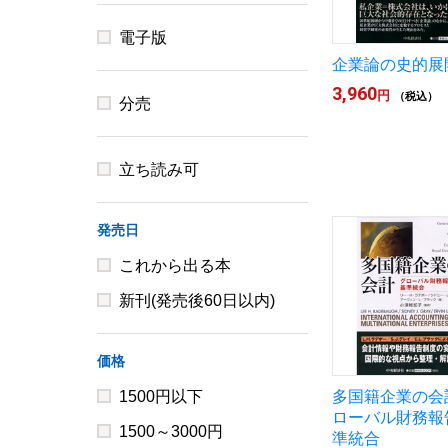
電子版
企業論の史的展
3,960
円
（税込）
分売
立ち読み可
発売日
これから出る本
新刊(発売後60日以内)
価格
1500円以下
多国籍企業の会
ローバル財務報
1500～3000円
準統合