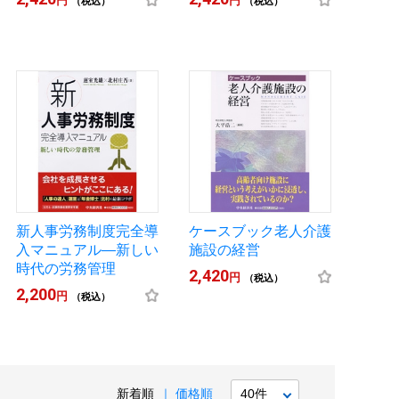
円
円
（税込）
（税込）
新人事労務制度完全導
ケースブック老人介護
入マニュアル―新しい
施設の経営
時代の労務管理
2,420
円
（税込）
2,200
円
（税込）
新着順
価格順