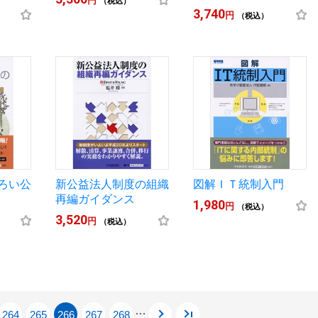
円
（税込）
3,740
円
（税込）
ろい公
新公益法人制度の組織
図解ＩＴ統制入門
再編ガイダンス
1,980
円
（税込）
3,520
円
（税込）
264
265
266
267
268