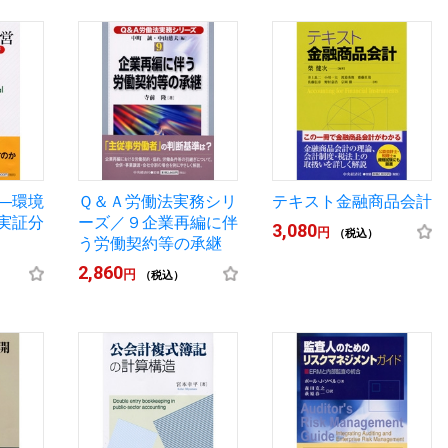
―環境
Ｑ＆Ａ労働法実務シリ
テキスト金融商品会計
実証分
ーズ／９企業再編に伴
3,080
円
（税込）
う労働契約等の承継
2,860
円
（税込）