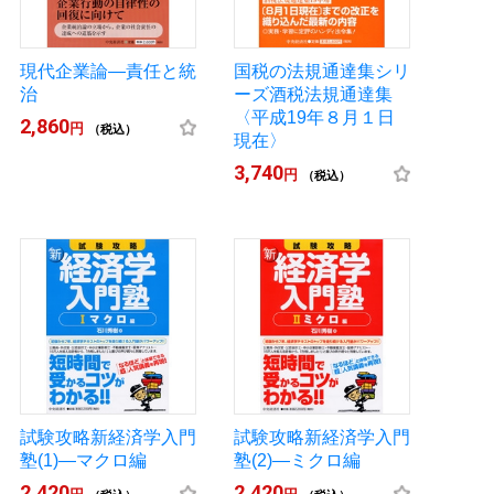
現代企業論―責任と統
国税の法規通達集シリ
治
ーズ酒税法規通達集
〈平成19年８月１日
2,860
円
（税込）
現在〉
3,740
円
（税込）
試験攻略新経済学入門
試験攻略新経済学入門
塾(1)―マクロ編
塾(2)―ミクロ編
2,420
2,420