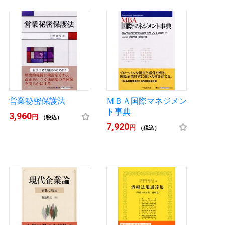
営業秘密保護法
ＭＢＡ国際マネジメン
ト事典
3,960
円
（税込）
7,920
円
（税込）