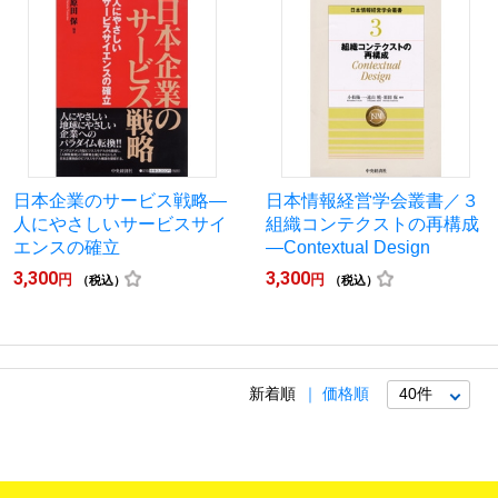
日本企業のサービス戦略―
日本情報経営学会叢書／３
人にやさしいサービスサイ
組織コンテクストの再構成
エンスの確立
―Contextual Design
3,300
3,300
円
円
（税込）
（税込）
新着順
価格順