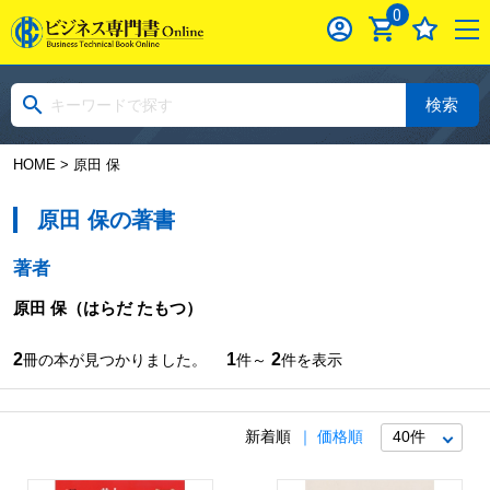
0
検索
HOME
> 原田 保
原田 保の著書
著者
原田 保
（はらだ たもつ）
2
1
2
冊の本が見つかりました。
件～
件を表示
新着順
価格順