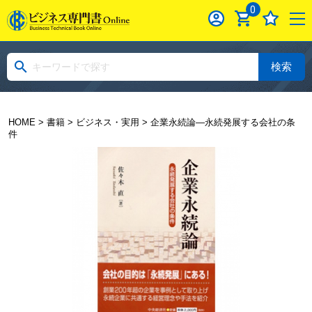
0
検索
HOME
>
書籍
>
ビジネス・実用
> 企業永続論―永続発展する会社の条
件