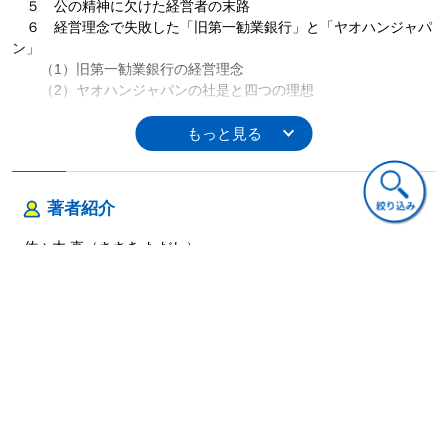
５ 公の精神に欠けた経営者の末路
６ 経営理念で失敗した「旧第一勧業銀行」と「ヤオハンジャパ
ン」
（1）旧第一勧業銀行の経営理念
（2）ヤオハンジャパンの社是と四つの理想
第３章 永続発展を目指す経営者の心得
１ 自然に考え、自然に生きる
２ 人格を陶冶する
３ 嘘はつかない、約束は破らない、不正はしない
著者紹介
４ 古典から学べば２００年後は描ける
（1）身を正す
佐々木 直（ささき ただし）
（2）油断しない
（3）幹部を六正・六邪で分別し、諫言を受け入れる
５ 会社とは何か
（1）会社の目的と役割
ご意見・ご質問
（2）社長の思いと方針を忠実に具現化する社員で構成される
（3）社長の人生観・価値観を共有する ……ほか
第４章 先哲を訪ねて
１ 謙譲の人 中江藤樹（１６０８〜１６４８年）
（1）中江藤樹の代表的な教え