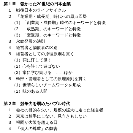
第１章 強かった20世紀の日本企業
１ 戦後日本のライフサイクル
２ 「創業期・成長期」時代への原点回帰
（1）「創業期・成長期」時代のキーワードと特徴
（2 「成熟期」のキーワードと特徴
（3）「衰退期」のキーワードと特徴
３ 永続発展の法則
４ 経営者と物欲者の区別
５ 経営者としての原理原則を貫く
（1）額に汗して働く
（2）心を許して遊ばない
（3）常に学び続ける ……ほか
６ 幹部・管理者としての原理原則を貫く
（1）素晴らしいチームワークを形成
（2）味のある人間
第２章 競争力を弱めたバブル時代
１ 会社の目的を失い、規模の拡大に走った経営者
２ 東京は相手にしない、見向きもしない
３ 福岡が大阪を超える日
４ 「個人の尊重」の弊害