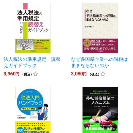
法人税法の準用規定 読替
なぜ多国籍企業への課税は
えガイドブック
ままならないのか
3,960
3,080
円
円
（税込）
（税込）