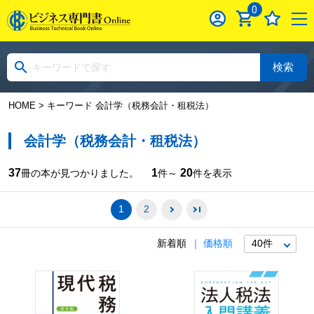
0
検索
HOME
> キーワード 会計学（税務会計・租税法）
会計学（税務会計・租税法）
37
1
20
冊の本が見つかりました。
件～
件を表示
1
2
新着順
価格順