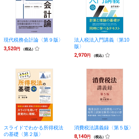
現代税務会計論〈第９版〉
法人税法入門講義〈第10
版〉
3,520
円
（税込）
2,970
円
（税込）
スライドでわかる所得税法
消費税法講義録〈第５版〉
の基礎〈第２版〉
8,140
円
（税込）