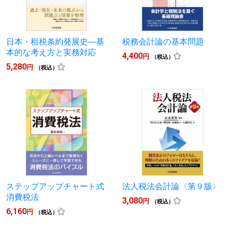
日本・租税条約発展史―基
税務会計論の基本問題
本的な考え方と実務対応
4,400
円
（税込）
5,280
円
（税込）
ステップアップチャート式
法人税法会計論〈第９版〉
消費税法
3,080
円
（税込）
6,160
円
（税込）