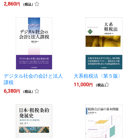
2,860
円
（税込）
デジタル社会の会計と法人
大系租税法〈第５版〉
課税
11,000
円
（税込）
6,380
円
（税込）