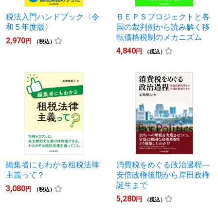
税法入門ハンドブック〈令
ＢＥＰＳプロジェクトと各
和５年度版〉
国の裁判例から読み解く移
転価格税制のメカニズム
2,970
円
（税込）
4,840
円
（税込）
編集者にもわかる租税法律
消費税をめぐる政治過程―
主義って？
安倍政権後期から岸田政権
誕生まで
3,080
円
（税込）
5,280
円
（税込）