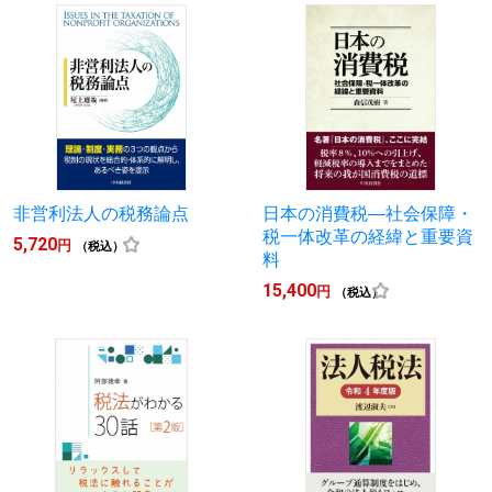
非営利法人の税務論点
日本の消費税―社会保障・
税一体改革の経緯と重要資
5,720
円
（税込）
料
15,400
円
（税込）