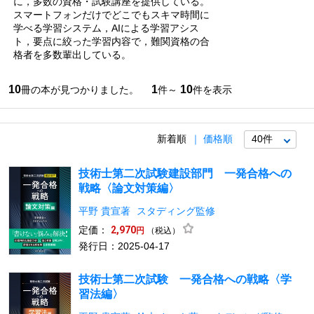
に，多数の資格・試験講座を提供している。
スマートフォンだけでどこでもスキマ時間に
学べる学習システム，AIによる学習アシス
ト，要点に絞った学習内容で，難関資格の合
格者を多数輩出している。
10
1
10
冊の本が見つかりました。
件～
件を表示
新着順
価格順
技術士第二次試験建設部門 一発合格への
戦略〈論文対策編〉
平野 貴宣著
スタディング監修
定価：
2,970
（税込）
円
発行日：2025-04-17
技術士第二次試験 一発合格への戦略〈学
習法編〉