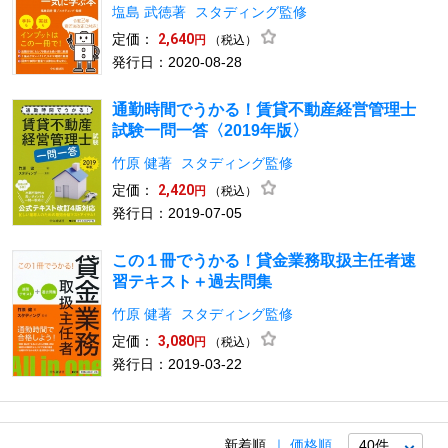
塩島 武徳著
スタディング監修
定価：
2,640
（税込）
円
発行日：2020-08-28
通勤時間でうかる！賃貸不動産経営管理士
試験一問一答〈2019年版〉
竹原 健著
スタディング監修
定価：
2,420
（税込）
円
発行日：2019-07-05
この１冊でうかる！貸金業務取扱主任者速
習テキスト＋過去問集
竹原 健著
スタディング監修
定価：
3,080
（税込）
円
発行日：2019-03-22
新着順
価格順