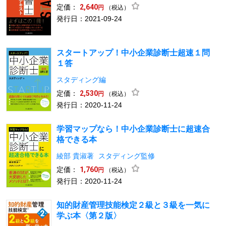
定価：
2,640
（税込）
円
発行日：2021-09-24
スタートアップ！中小企業診断士超速１問
１答
スタディング編
定価：
2,530
（税込）
円
発行日：2020-11-24
学習マップなら！中小企業診断士に超速合
格できる本
綾部 貴淑著
スタディング監修
定価：
1,760
（税込）
円
発行日：2020-11-24
知的財産管理技能検定２級と３級を一気に
学ぶ本〈第２版〉