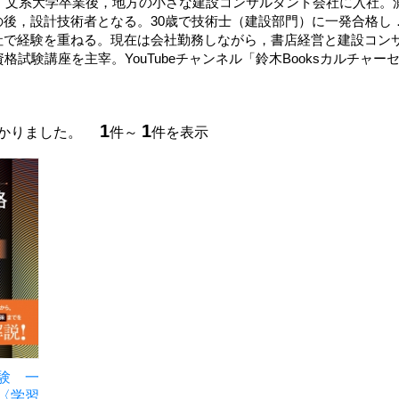
まれ。文系大学卒業後，地方の小さな建設コンサルタント会社に入社
の後，設計技術者となる。30歳で技術士（建設部門）に一発合格し
社で経験を重ねる。現在は会社勤務しながら，書店経営と建設コン
資格試験講座を主宰。YouTubeチャンネル「鈴木Booksカルチャ
1
1
つかりました。
件～
件を表示
験 一
〈学習