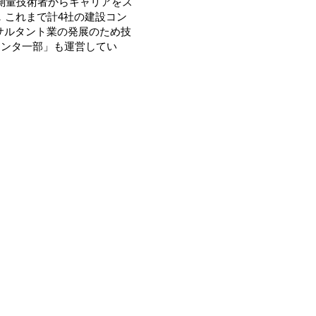
。測量技術者からキャリアをス
．これまで計4社の建設コン
サルタント業の発展のため技
ーセンタ一部」も運営してい