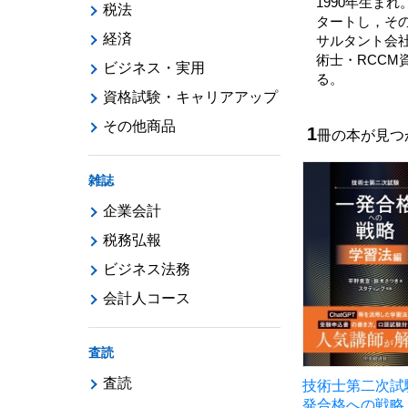
1990年生
税法
タートし，そ
経済
サルタント会
術士・RCCM
ビジネス・実用
る。
資格試験・キャリアアップ
その他商品
1
冊の本が見
雑誌
企業会計
税務弘報
ビジネス法務
会計人コース
査読
査読
技術士第二次試
発合格への戦略