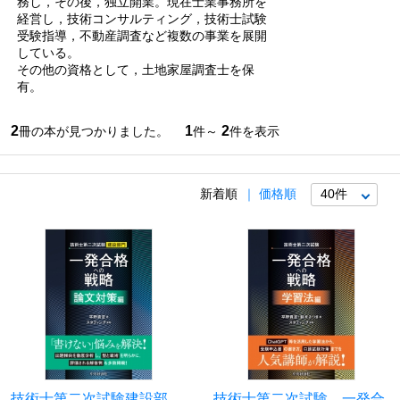
務し，その後，独立開業。現在士業事務所を
経営し，技術コンサルティング，技術士試験
受験指導，不動産調査など複数の事業を展開
している。
その他の資格として，土地家屋調査士を保
有。
2
1
2
冊の本が見つかりました。
件～
件を表示
新着順
価格順
技術士第二次試験建設部
技術士第二次試験 一発合