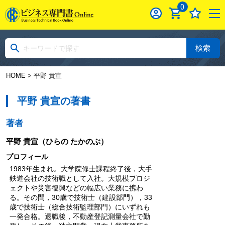
0
検索
HOME
> 平野 貴宣
平野 貴宣の著書
著者
平野 貴宣
（ひらの たかのぶ）
プロフィール
1983年生まれ。大学院修士課程終了後，大手
鉄道会社の技術職として入社。大規模プロジ
ェクトや災害復興などの幅広い業務に携わ
る。その間，30歳で技術士（建設部門），33
歳で技術士（総合技術監理部門）にいずれも
一発合格。退職後，不動産登記測量会社で勤