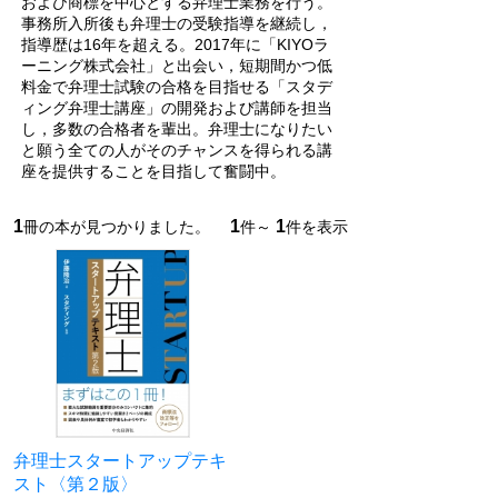
および商標を中心とする弁理士業務を行う。
事務所入所後も弁理士の受験指導を継続し，
指導歴は16年を超える。2017年に「KIYOラ
ーニング株式会社」と出会い，短期間かつ低
料金で弁理士試験の合格を目指せる「スタデ
ィング弁理士講座」の開発および講師を担当
し，多数の合格者を輩出。弁理士になりたい
と願う全ての人がそのチャンスを得られる講
座を提供することを目指して奮闘中。
1
1
1
冊の本が見つかりました。
件～
件を表示
弁理士スタートアップテキ
スト〈第２版〉