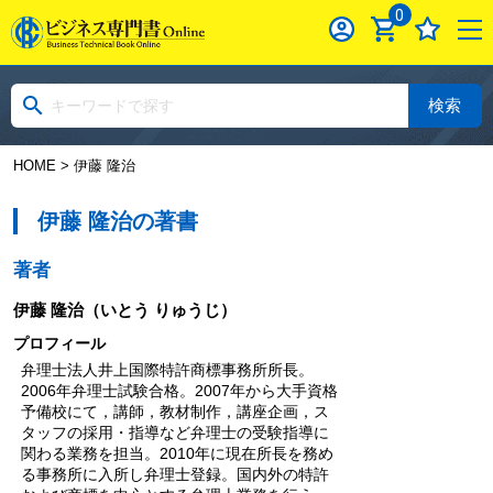
0
検索
HOME
> 伊藤 隆治
伊藤 隆治の著書
著者
伊藤 隆治
（いとう りゅうじ）
プロフィール
弁理士法人井上国際特許商標事務所所長。
2006年弁理士試験合格。2007年から大手資格
予備校にて，講師，教材制作，講座企画，ス
タッフの採用・指導など弁理士の受験指導に
関わる業務を担当。2010年に現在所長を務め
る事務所に入所し弁理士登録。国内外の特許