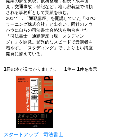
開業の夢を実現。債務整理，相続・成年後
見，交通事故，登記など，地元密着型で信頼
される事務所として実績を積む。
2014年，「通勤講座」を開講していた「KIYO
ラーニング株式会社」と出会い，同社のノウ
ハウに自らの司法書士合格法を融合させた
「司法書士 通勤講座（現 スタディン
グ）」を開発。驚異的なスピードで受講者を
増やす。「スタディング」で，よりよい講座
開発に燃えている。
1
1
1
冊の本が見つかりました。
件～
件を表示
スタートアップ！司法書士