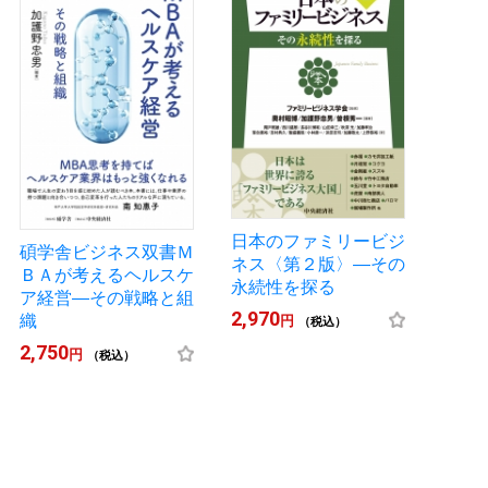
日本のファミリービジ
碩学舎ビジネス双書Ｍ
ネス〈第２版〉―その
ＢＡが考えるヘルスケ
永続性を探る
ア経営―その戦略と組
2,970
織
円
（税込）
2,750
円
（税込）