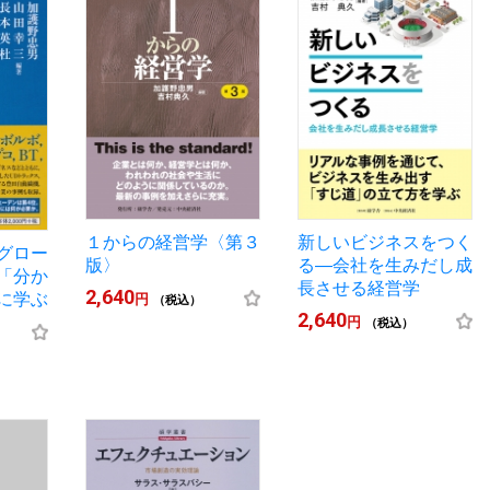
１からの経営学〈第３
新しいビジネスをつく
グロー
版〉
る―会社を生みだし成
「分か
長させる経営学
2,640
に学ぶ
円
（税込）
2,640
円
（税込）