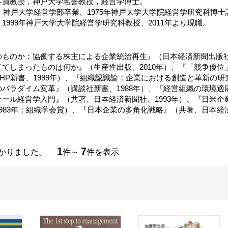
客員教授，神戸大学名誉教授，経営学博士。
れ、神戸大学経営学部卒業、1975年神戸大学大学院経営学研究科博士
1999年神戸大学大学院経営学研究科教授、2011年より現職。
のものか：協働する株主による企業統治再生』（日本経済新聞出版社、
ててしまったものは何か』（生産性出版、2010年）、『「競争優
HP新書、1999年）、『組織認識論：企業における創造と革新の研究
パラダイム変革』（講談社新書、1988年）、『経営組織の環境適応
ナール経営学入門』（共著、日本経済新聞社、1993年）、『日米
983年；組織学会賞）、『日本企業の多角化戦略』（共著、日本経済
1
7
つかりました。
件～
件を表示