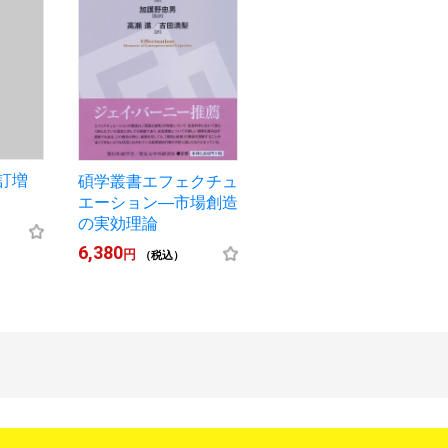
訂増
碩学叢書エフェクチュ
エーション―市場創造
の実効理論
6,380
円
（税込）