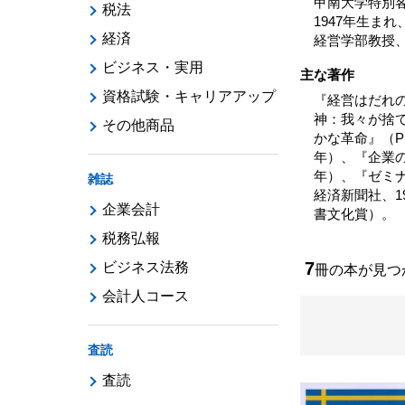
甲南大学特別
税法
1947年生ま
経済
経営学部教授、
ビジネス・実用
主な著作
資格試験・キャリアアップ
『経営はだれ
神：我々が捨
その他商品
かな革命』（P
年）、『企業の
年）、『ゼミ
雑誌
経済新聞社、1
企業会計
書文化賞）。
税務弘報
7
ビジネス法務
冊の本が見
会計人コース
査読
査読