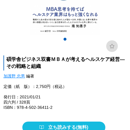
碩学舎ビジネス双書ＭＢＡが考えるヘルスケア経営―
その戦略と組織
加護野 忠男
編著
定価（紙 版）：2,750円（税込）
発行日：2021/01/21
四六判 / 328頁
ISBN：978-4-502-36411-2
立ち読みする(無料)