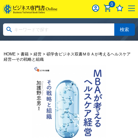
0
検索
HOME
>
書籍
>
経営
> 碩学舎ビジネス双書ＭＢＡが考えるヘルスケア
経営―その戦略と組織