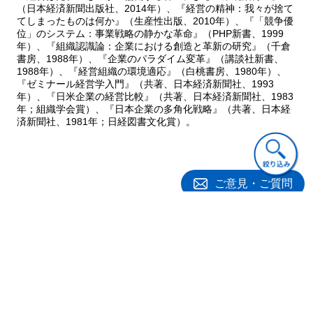
（日本経済新聞出版社、2014年）、『経営の精神：我々が捨て
５ おわりに
てしまったものは何か』（生産性出版、2010年）、『「競争優
Column Ｍ＆Ａと提携
位」のシステム：事業戦略の静かな革命』（PHP新書、1999
第９章 医薬品の探索研究段階におけるプロジェクトマネジメント
年）、『組織認識論：企業における創造と革新の研究』（千倉
１ なぜＭＢＡを目指したか
書房、1988年）、『企業のパラダイム変革』（講談社新書、
1988年）、『経営組織の環境適応』（白桃書房、1980年）、
２ 直面していた仕事の壁
『ゼミナール経営学入門』（共著、日本経済新聞社、1993
３ 神戸大学ＭＢＡでの学び
年）、『日米企業の経営比較』（共著、日本経済新聞社、1983
４ 探索研究段階のプロジェクトマネジャー
年；組織学会賞）、『日本企業の多角化戦略』（共著、日本経
５ おわりに
済新聞社、1981年；日経図書文化賞）。
Column プロジェクト組織
第10章 医療用医薬品の市販後における価値拡大
１ なぜ、ＭＢＡを目指したか
２ 試行錯誤の日々
ご意見・ご質問
３ 神戸大学ＭＢＡに感じた魅力
４ 想像を超える環境変化
５ 市販後の医療用医薬品の価値拡大
６ おわりに
Column 顧客価値
第11章 研究者をマネジャーに育てるために何が必要なのか
関連書籍
１ なぜＭＢＡを目指したか
２ なぜ神戸大学ＭＢＡを選んだか
３ 神戸大学ＭＢＡでの学び