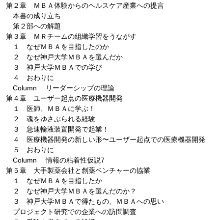
第２章 ＭＢＡ体験からのヘルスケア産業への提言
本書の成り立ち
第２部への解題
第３章 ＭＲチームの組織学習をうながす
１ なぜＭＢＡを目指したのか
２ なぜ神戸大学ＭＢＡを選んだか
３ 神戸大学ＭＢＡでの学び
４ おわりに
Column リーダーシップの理論
第４章 ユーザー起点の医療機器開発
１ 医師、ＭＢＡに学ぶ！
２ 魂をゆさぶられる経験
３ 急速輸液装置開発で起業！
４ 医療機器開発の新しい形〜ユーザー起点での医療機器開発
５ おわりに
Column 情報の粘着性仮説7
第５章 大手製薬会社と創薬ベンチャーの協業
１ なぜＭＢＡを目指したか
２ なぜ神戸大学ＭＢＡを選んだのか？
３ 神戸大学ＭＢＡで得たもの、ＭＢＡへの思い
プロジェクト研究での企業への訪問調査