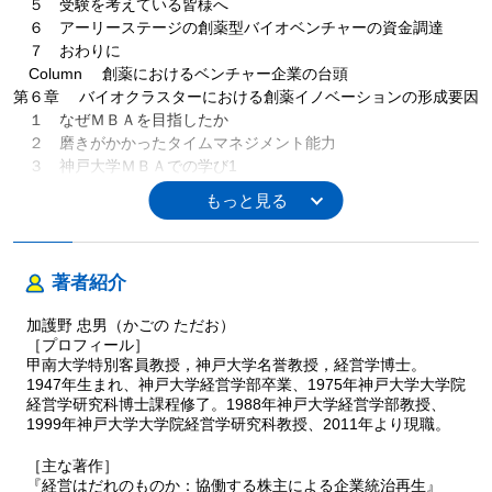
５ 受験を考えている皆様へ
６ アーリーステージの創薬型バイオベンチャーの資金調達
７ おわりに
Column 創薬におけるベンチャー企業の台頭
第６章 バイオクラスターにおける創薬イノベーションの形成要因
１ なぜＭＢＡを目指したか
２ 磨きがかかったタイムマネジメント能力
３ 神戸大学ＭＢＡでの学び1
４ バイオクラスターとしての神戸医療産業都市
６ おわりに
Column クラスター
第７章 創薬におけるアカデミアの役割と課題
著者紹介
１ なぜＭＢＡを目指したか
２ 医師であるのにＭＢＡ？
加護野 忠男（かごの ただお）
３ 産学連携における創薬アカデミアと企業のギャップ
［プロフィール］
４ おわりに
甲南大学特別客員教授，神戸大学名誉教授，経営学博士。
Column 医薬品の開発プロセス
1947年生まれ、神戸大学経営学部卒業、1975年神戸大学大学院
第８章 新薬の販売段階における提携の形成要因
経営学研究科博士課程修了。1988年神戸大学経営学部教授、
１ なぜＭＢＡを目指したか
1999年神戸大学大学院経営学研究科教授、2011年より現職。
２ 神戸大学ＭＢＡの受験を決める
［主な著作］
３ 体力と気力の勝負
『経営はだれのものか：協働する株主による企業統治再生』
４ 製薬企業間の新薬の販売段階における提携