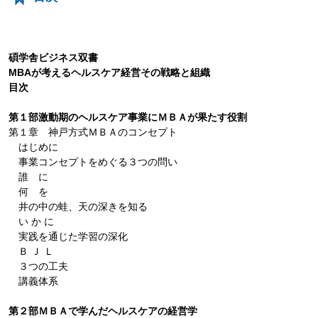
碩学舎ビジネス双書
MBAが考えるヘルスケア経営その戦略と組織
目次
第１部激動期のヘルスケア事業にＭＢＡが果たす役割
第１章 神戸方式ＭＢＡのコンセプト
はじめに
事業コンセプトをめぐる３つの問い
誰 に
何 を
井の中の蛙、天の深きを知る
い か に
実践を通じた学習の深化
Ｂ Ｊ Ｌ
３つの工夫
講義体系
第２部ＭＢＡで学んだヘルスケアの経営学