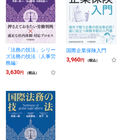
「法務の技法」シリー
国際企業保険入門
ズ法務の技法〈人事労
3,960
円
（税込）
務編〉
3,630
円
（税込）