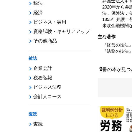
弁護士法人キ
税法
2020年から
経済
法，保険法，
1995年弁護
ビジネス・実用
米欧金融機関な
資格試験・キャリアアップ
主な著作
その他商品
『経営の技法
『法務の技法
雑誌
企業会計
9
冊の本が見
税務弘報
ビジネス法務
会計人コース
査読
査読