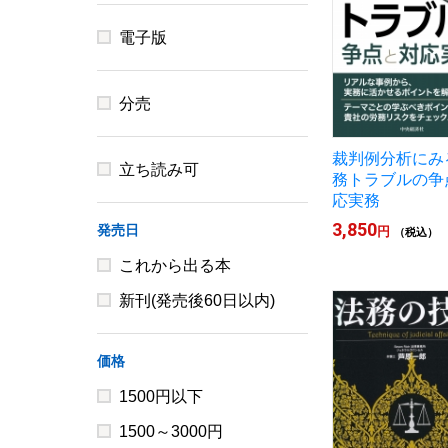
電子版
分売
裁判例分析にみ
立ち読み可
務トラブルの争
応実務
3,850
発売日
円
（税込）
これから出る本
新刊(発売後60日以内)
価格
1500円以下
1500～3000円