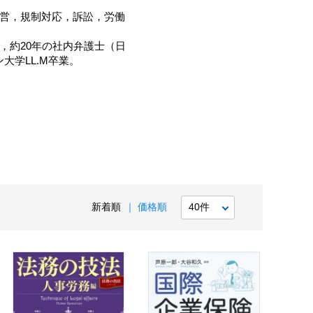
経営，規制対応，訴訟，労働
後，約20年の社内弁護士（日
学LL.M卒業。
新着順
価格順