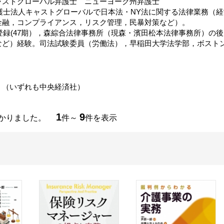
ャストグローバル弁護士 ニューヨーク州弁護士
弁護士法人キャストグローバルで日本法・NY法に関する法律業務（
金融，コンプライアンス，リスク管理，民暴対策など）。
士登録(47期），森綜合法律事務所（現森・濱田松本法律事務所）の
ど）経験。司法試験委員（労働法），早稲田大学法学部，ボストン大
』
』（いずれも中央経済社）
1
9
つかりました。
件～
件を表示