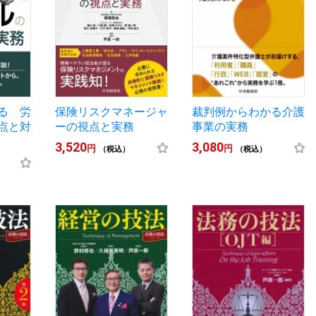
る 労
保険リスクマネージャ
裁判例からわかる介護
点と対
ーの視点と実務
事業の実務
3,520
3,080
円
円
（税込）
（税込）