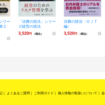
シリー
「法務の技法」シリー
法務の技法〈ＯＪＴ
第２
ズ経営の技法
編〉
3,520
3,520
円
円
（税込）
（税込）
記
よくあるご質問
ご利用ガイド
個人情報の取扱いについて
会