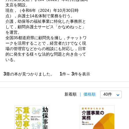
支店を開設。
現在，（令和6年（2024）年10月30日時
点），弁護士14名体制で業務を行う。
介護，幼保等の福祉事業に特化した事務所と
して，顧問弁護士サービス「かなめねっと」
を運営。
全国35都道府県に顧問先を擁し，チャットワ
ークを活用することで，経営者だけでなく現
場の管理官などからの相談にも対応し，日常
的に発生する様々な法的な問題と向き合って
いる。
3
1
3
冊の本が見つかりました。
件～
件を表示
新着順
価格順