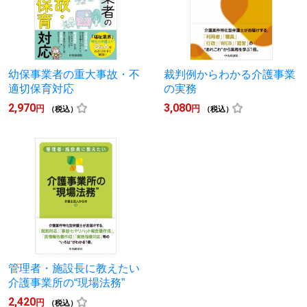
幼保事業者の重大事故・不
裁判例からわかる介護事業
適切保育対応
の実務
2,970
3,080
円
円
（税込）
（税込）
管理者・施設長に教えたい
介護事業所の“現場法務”
2,420
円
（税込）