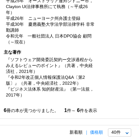
平成25年 オーストラリア連邦シドニー市，
Clayton Ut法律事務所にて執務（～平成26
年）
平成26年 ニューヨーク州弁護士登録
平成30年 慶應義塾大学法学部法律学科 非常
勤講師
令和元年 一般社団法人 日本DPO協会 顧問
（～現在）
主な著作
『ソフトウェア開発委託契約ー交渉過程から
みえるレビューのポイント』（共著，中央経
済社，2021年）
『令和2年改正個人情報保護法Q&A〔第2
版〕』（共著，中央経済社，2022年）
『ビジネス法体系 知的財産法』（第一法規，
2017年）
6
1
6
冊の本が見つかりました。
件～
件を表示
新着順
価格順