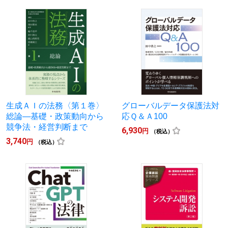
生成ＡＩの法務〈第１巻〉
グローバルデータ保護法対
総論―基礎・政策動向から
応Ｑ＆Ａ100
競争法・経営判断まで
6,930
円
（税込）
3,740
円
（税込）