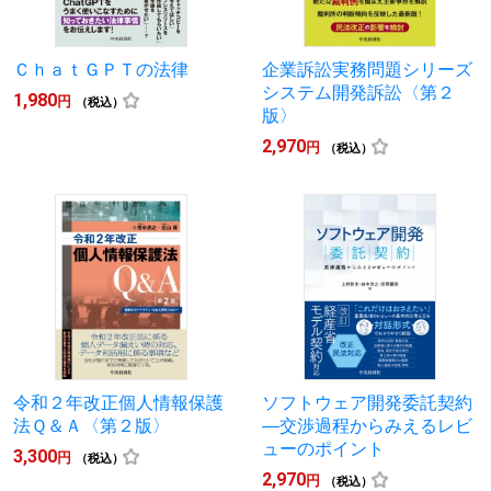
ＣｈａｔＧＰＴの法律
企業訴訟実務問題シリーズ
システム開発訴訟〈第２
1,980
円
（税込）
版〉
2,970
円
（税込）
令和２年改正個人情報保護
ソフトウェア開発委託契約
法Ｑ＆Ａ〈第２版〉
―交渉過程からみえるレビ
ューのポイント
3,300
円
（税込）
2,970
円
（税込）