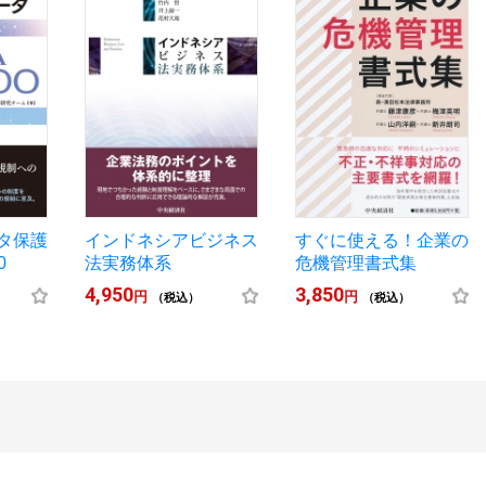
タ保護
インドネシアビジネス
すぐに使える！企業の
0
法実務体系
危機管理書式集
4,950
3,850
円
円
（税込）
（税込）