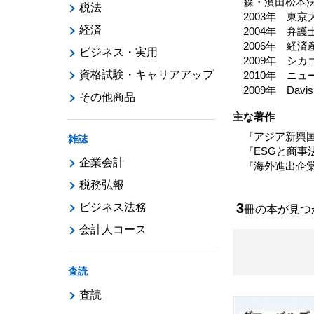
森・濱田松本
税法
2003年 東
経済
2004年 弁
2006年 経
ビジネス・実用
2009年 シ
資格試験・キャリアアップ
2010年 ニ
2009年 Davi
その他商品
主な著作
『アジア新輿国
雑誌
『ESGと商事
企業会計
『海外進出企棠
税務弘報
3
ビジネス法務
冊の本が見
会計人コース
査読
査読