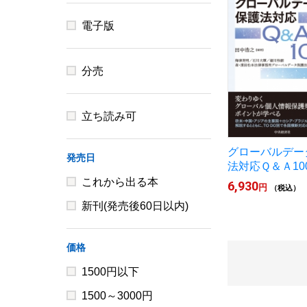
電子版
分売
立ち読み可
グローバルデー
発売日
法対応Ｑ＆Ａ10
これから出る本
6,930
円
（税込）
新刊(発売後60日以内)
価格
1500円以下
1500～3000円