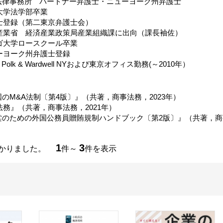
法律事務所 パートナー弁護士・ニューヨーク州弁護士
京大学法学部卒業
護士登録（第二東京弁護士会）
済産業省 経済産業政策局産業組織課に出向（課長袖佐）
カゴ大学ロースクール卒業
ューヨーク州弁護士登録
s Polk & Wardwell NYおよぴ東京オフィス勤務(～2010年）
のM&A法制〔第4版〕』（共著，商事法務，2023年）
法務』（共著，商事法務，2021年）
のための外国公務員贈賄規制ハンドブック〔第2版〕』（共著，商事
1
3
つかりました。
件～
件を表示