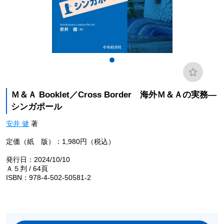
Ｍ＆Ａ Booklet／Cross Border 海外Ｍ＆Ａの実務―
シンガポール
安井 健
著
定価（紙 版）：1,980円（税込）
発行日：2024/10/10
Ａ５判 / 64頁
ISBN：978-4-502-50581-2