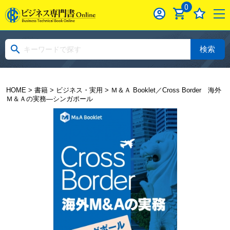
0
検索
HOME
>
書籍
>
ビジネス・実用
> Ｍ＆Ａ Booklet／Cross Border 海外
Ｍ＆Ａの実務―シンガポール