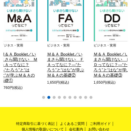
ビジネス・実用
ビジネス・実用
ビジネス・実用
Ｍ＆Ａ Booklet／い
Ｍ＆Ａ Booklet／い
Ｍ＆Ａ Booklet／い
まさら聞けない Ｍ
まさら聞けない Ｆ
まさら聞けない Ｄ
＆Ａってなに？
Ａってなに？―“た
Ｄってなに？―“た
―“たろう”と“は
ろう”と“はな”が学ぶ
ろう”と“はな”が学ぶ
な”が学ぶＭ＆Ａの
Ｍ＆Ａの基礎②
Ｍ＆Ａの基礎③
基礎①
1,650円(税込)
1,650円(税込)
1,760円(税込)
特定商取引に基づく表記
よくあるご質問
ご利用ガイド
個人情報の取扱いについて
会社案内
お問い合わせ