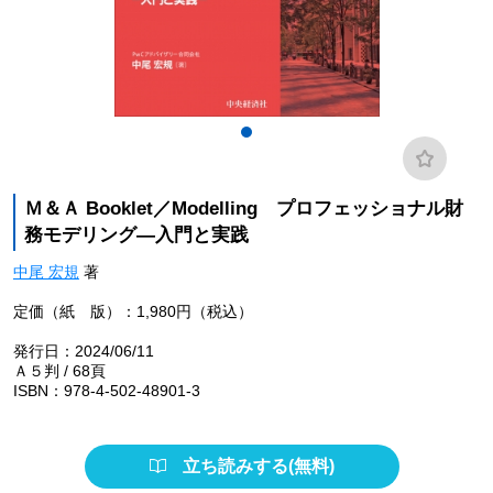
Ｍ＆Ａ Booklet／Modelling プロフェッショナル財
務モデリング―入門と実践
中尾 宏規
著
定価（紙 版）：1,980円（税込）
発行日：2024/06/11
Ａ５判 / 68頁
ISBN：978-4-502-48901-3
立ち読みする(無料)