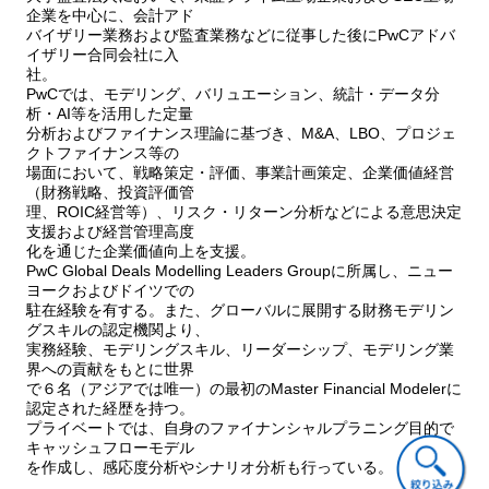
企業を中心に、会計アド
バイザリー業務および監査業務などに従事した後にPwCアドバ
イザリー合同会社に入
社。
PwCでは、モデリング、バリュエーション、統計・データ分
析・AI等を活用した定量
分析およびファイナンス理論に基づき、M&A、LBO、プロジェ
クトファイナンス等の
場面において、戦略策定・評価、事業計画策定、企業価値経営
（財務戦略、投資評価管
理、ROIC経営等）、リスク・リターン分析などによる意思決定
支援および経営管理高度
化を通じた企業価値向上を支援。
PwC Global Deals Modelling Leaders Groupに所属し、ニュー
ヨークおよびドイツでの
駐在経験を有する。また、グローバルに展開する財務モデリン
グスキルの認定機関より、
実務経験、モデリングスキル、リーダーシップ、モデリング業
界への貢献をもとに世界
で６名（アジアでは唯一）の最初のMaster Financial Modelerに
認定された経歴を持つ。
プライベートでは、自身のファイナンシャルプラニング目的で
キャッシュフローモデル
を作成し、感応度分析やシナリオ分析も行っている。