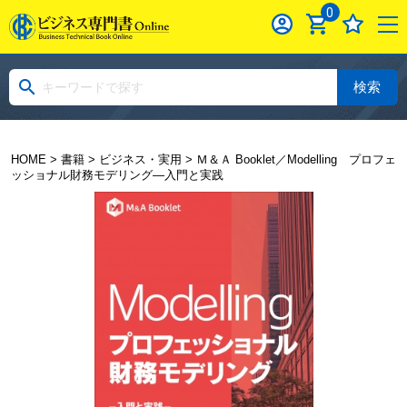
0
検索
HOME
>
書籍
>
ビジネス・実用
> Ｍ＆Ａ Booklet／Modelling プロフェ
ッショナル財務モデリング―入門と実践