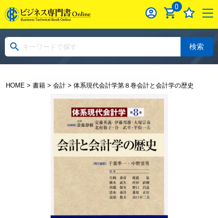
0
検索
HOME
>
書籍
>
会計
> 体系現代会計学第８巻会計と会計学の歴史