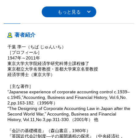
第7章 近代会計理論の生成―19世紀英米会計文献に見る資本主理
論生成過程の点描
第1節 リトルトンと19世紀会計史研究
第2節 複式簿記の生成と資本主概念
著者紹介
第3節 イギリスにおける資本主理論の登場
第4節 アメリカへの資本主理論の移植と展開
千葉 準一（ちば じゅんいち）
第5節 資本主理論：「簿記」の理論から「会計」の理論へ
［プロフィール］
第6節 20世紀：新たな会計理論の出現
1947年～2011年
東京大学大学院経済学研究科博士課程修了
第Ⅲ部 近代会計の展開
東京都立大学名誉教授・首都大学東京名誉教授
経済学博士（東京大学）
第8章 ビッグ・ビジネスの台頭と大規模株式会社の会計―アメリ
［主な著作］
カの企業合同運動期の会計事情を中心に
“Japanese experience of corporate accounting control c.1939–
第1節 現代アメリカの出発点における会計
c.1945,”Accounting, Business and Financial History, Vol.6,No.
第2節 ビッグ・ビジネスの誕生
2,pp.163-182.（1996年）
第3節 インターフェイスとしての会計と会計規制
“The Designing of Corporate Accounting Law in Japan after the
第4節 会計実務―ビッグ・ビジネスと無形資産会計
Second World War,” Accounting, Business and Financial
第5節 会計プロフェッションの誕生
History, Vol.11,No.3,pp.311-330.（2001年） 他
第6節 会計教育と会計理論
『会計の基礎構造』（森山書店，1980年）
第7節 結びに
『英国近代会計制度―その展開過程の探求』（中央経済社，