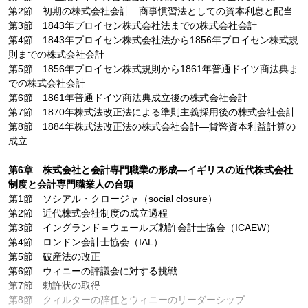
第2節 初期の株式会社会計―商事慣習法としての資本利息と配当
第3節 1843年プロイセン株式会社法までの株式会社会計
第4節 1843年プロイセン株式会社法から1856年プロイセン株式規
則までの株式会社会計
第5節 1856年プロイセン株式規則から1861年普通ドイツ商法典ま
での株式会社会計
第6節 1861年普通ドイツ商法典成立後の株式会社会計
第7節 1870年株式法改正法による準則主義採用後の株式会社会計
第8節 1884年株式法改正法の株式会社会計―貨幣資本利益計算の
成立
第6章 株式会社と会計専門職業の形成―イギリスの近代株式会社
制度と会計専門職業人の台頭
第1節 ソシアル・クロージャ（social closure）
第2節 近代株式会社制度の成立過程
第3節 イングランド＝ウェールズ勅許会計士協会（ICAEW）
第4節 ロンドン会計士協会（IAL）
第5節 破産法の改正
第6節 ウィニーの評議会に対する挑戦
第7節 勅許状の取得
第8節 クィルターの辞任とウィニーのリーダーシップ