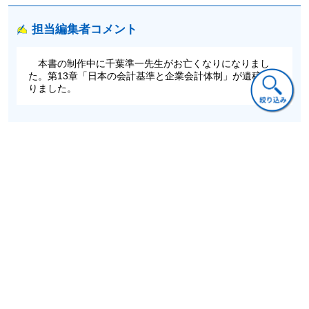
第2節 三菱・日本郵船経営・会計史の概要
第3節 三菱・郵船の会計の特徴
担当編集者コメント
第4節 1874年以前の会計帳簿
第5節 簿記法制定以前の会計との関連と明治初期の会計実務
本書の制作中に千葉準一先生がお亡くなりになりまし
た。第13章「日本の会計基準と企業会計体制」が遺稿とな
第12章 日本の会計基準と企業会計体制
りました。
第1節 企業会計体制概念
第2節 戦前における企業会計体制
第3節 戦後占領期における企業会計体制構想の崩壊
第4節 講和独立後の企業会計体制
第5節 今日の企業会計体制
著者から
専門分野としての形成期から実務主導型の性格を色濃く
有していた「会計」において，「会計の歴史を学ぶことが
会計人にとって何の役に立つのか」という問いに答えるこ
とは，歴史研究一般よりも困難であろう。しかし，あえて
記すとすれば，会計史の知識は，会計人にとって，その専
門的知識に対置されるべき一般的知識としての「教養」で
あり，「コモン・センス」ということになろう。
歴史研究からは変化のみが恒常的であることが示され