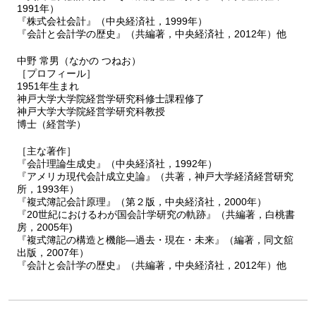
1991年）
第9章 会計原則の制定と取得原価主義会計の確立―アメリカにお
『株式会社会計』（中央経済社，1999年）
ける会計原則制定運動と取得原価主義会計の確立過程を中心に
『会計と会計学の歴史』（共編著，中央経済社，2012年）他
第1節 アメリカ会計原則と原価・時価概念
中野 常男（なかの つねお）
第2節 1930年以前の会計理論・実務の特徴―資本と利益について
［プロフィール］
第3節 アメリカ会計原則制定の歴史的変遷
1951年生まれ
第4節 取得原価主義会計の確立
神戸大学大学院経営学研究科修士課程修了
第5節 1950年代までの会計原則と取得原価概念の歴史的展開
神戸大学大学院経営学研究科教授
博士（経営学）
第10章 意思決定有用性アプローチの確立と概念フレームワークの
形成―アメリカにおける会計規制の観点から
［主な著作］
『会計理論生成史』（中央経済社，1992年）
第1節 会計原則制定運動の動向
『アメリカ現代会計成立史論』（共著，神戸大学経済経営研究
第2節 会計原則審議会の設立とその後の展開
所，1993年）
第3節 財務会計基準審議会の設立と概念フレームワークの制定
『複式簿記会計原理』（第２版，中央経済社，2000年）
第4節 FASB概念フレームワークの展開と変容
『20世紀におけるわが国会計学研究の軌跡』（共編著，白桃書
第5節 FASB概念フレームワークをめぐる展望
房，2005年)
『複式簿記の構造と機能―過去・現在・未来』（編著，同文舘
出版，2007年）
第Ⅳ部 日本における会計の発展
『会計と会計学の歴史』（共編著，中央経済社，2012年）他
第11章 三菱簿記法制定以前の三菱の会計―三菱・日本郵船の会計
発展の源流
第1節 問題の所在