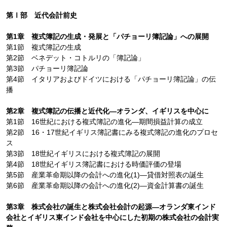
第Ⅰ部 近代会計前史
第1章 複式簿記の生成・発展と「パチョーリ簿記論」への展開
第1節 複式簿記の生成
第2節 ベネデット・コトルリの「簿記論」
第3節 パチョーリ簿記論
第4節 イタリアおよびドイツにおける「パチョーリ簿記論」の伝
播
第2章 複式簿記の伝播と近代化―オランダ、イギリスを中心に
第1節 16世紀における複式簿記の進化―期間損益計算の成立
第2節 16・17世紀イギリス簿記書にみる複式簿記の進化のプロセ
ス
第3節 18世紀イギリスにおける複式簿記の展開
第4節 18世紀イギリス簿記書における時価評価の登場
第5節 産業革命期以降の会計への進化(1)―貸借対照表の誕生
第6節 産業革命期以降の会計への進化(2)―資金計算書の誕生
第3章 株式会社の誕生と株式会社会計の起源―オランダ東インド
会社とイギリス東インド会社を中心にした初期の株式会社の会計実