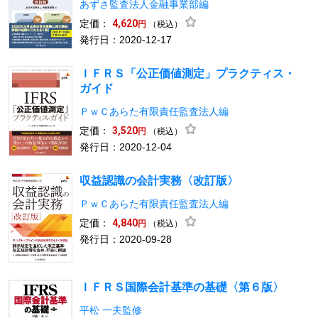
あずさ監査法人金融事業部編
定価：
4,620
（税込）
円
発行日：2020-12-17
ＩＦＲＳ「公正価値測定」プラクティス・
ガイド
ＰｗＣあらた有限責任監査法人編
定価：
3,520
（税込）
円
発行日：2020-12-04
収益認識の会計実務〈改訂版〉
ＰｗＣあらた有限責任監査法人編
定価：
4,840
（税込）
円
発行日：2020-09-28
ＩＦＲＳ国際会計基準の基礎〈第６版〉
平松 一夫監修