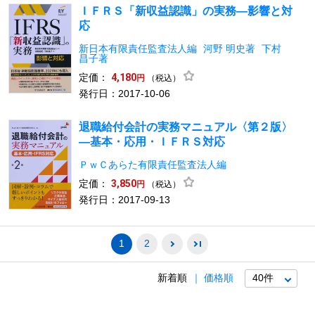
ＩＦＲＳ「新収益認識」の実務―影響と対
応
新日本有限責任監査法人編
河野 明史著
下村
昌子著
定価：
4,180
（税込）
円
発行日：2017-10-06
退職給付会計の実務マニュアル〈第２版〉
―基本・応用・ＩＦＲＳ対応
ＰｗＣあらた有限責任監査法人編
定価：
3,850
（税込）
円
発行日：2017-09-13
1
2
新着順
価格順