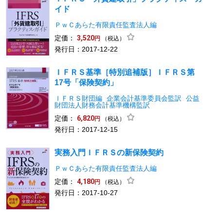
イド
ＰｗＣあらた有限責任監査法人編
定価：
3,520
（税込）
円
発行日：2017-12-22
ＩＦＲＳ基準［特別追補版］ＩＦＲＳ第
17号「保険契約」
ＩＦＲＳ財団編
企業会計基準委員会監訳
公益
財団法人財務会計基準機構監訳
定価：
6,820
（税込）
円
発行日：2017-12-15
実務入門ＩＦＲＳの新保険契約
ＰｗＣあらた有限責任監査法人編
定価：
4,180
（税込）
円
発行日：2017-10-27