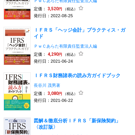
ＰｗＣあらた有限責任監査法人編
定価：
3,520
（税込）
円
発行日：2022-08-25
ＩＦＲＳ「ヘッジ会計」プラクティス・ガ
イド
ＰｗＣあらた有限責任監査法人編
定価：
4,290
（税込）
円
発行日：2021-06-24
ＩＦＲＳ財務諸表の読み方ガイドブック
長谷川 茂男著
定価：
3,080
（税込）
円
発行日：2021-06-22
図解＆徹底分析ＩＦＲＳ「新保険契約」
〈改訂版〉