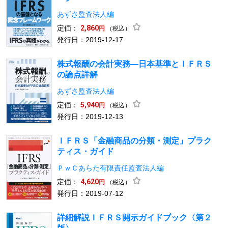
あずさ監査法人編
定価：
2,860
（税込）
円
発行日：2019-12-17
株式報酬の会計実務―日本基準とＩＦＲＳ
の論点詳解
あずさ監査法人編
定価：
5,940
（税込）
円
発行日：2019-12-13
ＩＦＲＳ「金融商品の分類・測定」プラク
ティス・ガイド
ＰｗＣあらた有限責任監査法人編
定価：
4,620
（税込）
円
発行日：2019-07-12
詳細解説ＩＦＲＳ開示ガイドブック〈第２