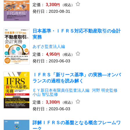
定価：
3,300
（税込）
円
発行日：2020-08-31
日本基準・ＩＦＲＳ対応不動産取引の会計
実務
あずさ監査法人編
定価：
4,950
（税込）
円
発行日：2020-06-03
ＩＦＲＳ「新リース基準」の実務―オンバ
ランスの過程を読み解く
ＥＹ新日本有限責任監査法人編
河野 明史監修
小山 智弘監修
定価：
3,300
（税込）
円
発行日：2020-06-03
詳解ＩＦＲＳの基盤となる概念フレームワ
ーク