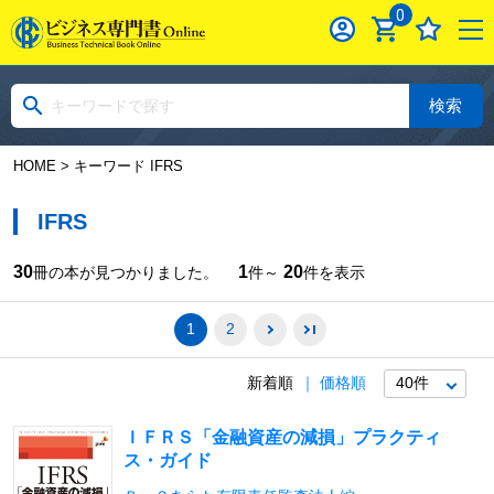
0
検索
HOME
> キーワード IFRS
IFRS
30
1
20
冊の本が見つかりました。
件～
件を表示
1
2
新着順
価格順
ＩＦＲＳ「金融資産の減損」プラクティ
ス・ガイド