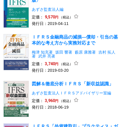
版〉
あずさ監査法人編
定価：
9,570
（税込）
円
発行日：2019-04-11
ＩＦＲＳ金融商品の減損―償却・引当の基
本的な考え方から実務対応まで
梅津 知充著
坂田 響著
藪原 康雅著
吉村 拓人
著
武井 亮著
定価：
3,740
（税込）
円
発行日：2019-03-20
図解＆徹底分析ＩＦＲＳ「新収益認識」
あずさ監査法人ＩＦＲＳアドバイザリー室編
定価：
3,960
（税込）
円
発行日：2018-06-19
ＩＦＲＳ「外貨建取引」プラクティス・ガ