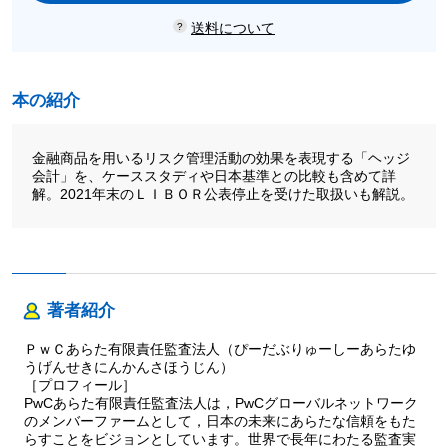
送料について
本の紹介
金融商品を用いるリスク管理活動の効果を表現する「ヘッジ
会計」を、ケーススタディや日本基準との比較も含めて詳
解。2021年末のＬＩＢＯＲ公表停止を受けた取扱いも解説。
著者紹介
ＰｗＣあらた有限責任監査法人（ぴーだぶりゅーしーあらたゆ
うげんせきにんかんさほうじん）
［プロフィール］
PwCあらた有限責任監査法人は，PwCグローバルネットワーク
のメンバーファームとして，日本の未来にあらたな信頼をもた
らすことをビジョンとしています。世界で長年にわたる監査実