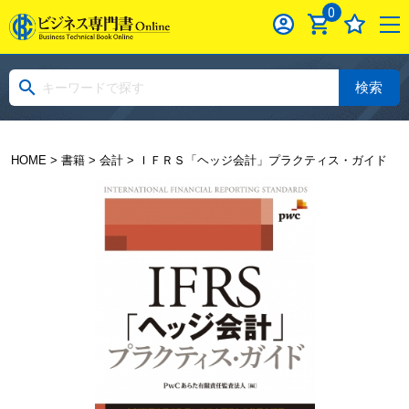
0
検索
HOME
>
書籍
>
会計
> ＩＦＲＳ「ヘッジ会計」プラクティス・ガイド