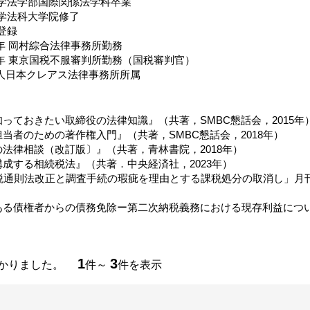
智大学法学部国際関係法学科卒業
智大学法科大学院修了
士登録
18年 岡村綜合法律事務所勤務
022年 東京国税不服審判所勤務（国税審判官）
法人日本クレアス法律事務所所属
っておきたい取締役の法律知識』（共著，SMBC懇話会，2015年
当者のための著作権入門』（共著，SMBC懇話会，2018年）
法律相談（改訂版〕』（共著，青林書院，2018年）
成する相続税法』（共著．中央経済社，2023年）
税通則法改正と調査手続の瑕疵を理由とする課税処分の取消し」月刊税理
ある債権者からの債務免除ー第二次納税義務における現存利益につい
1
3
つかりました。
件～
件を表示