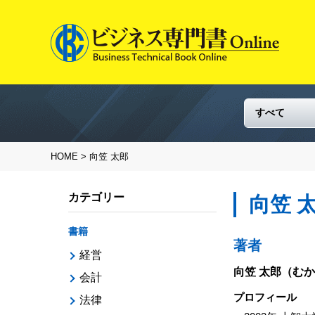
HOME
> 向笠 太郎
カテゴリー
向笠 
書籍
著者
経営
向笠 太郎
（むか
会計
プロフィール
法律