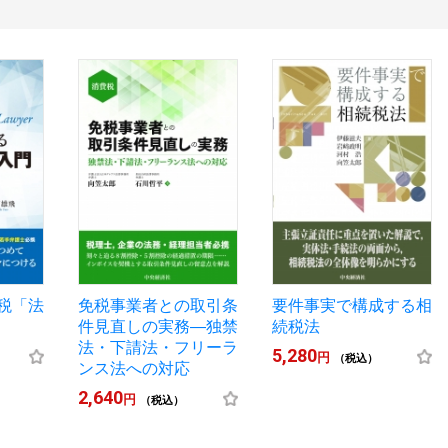
税「法
免税事業者との取引条
要件事実で構成する相
件見直しの実務―独禁
続税法
法・下請法・フリーラ
5,280
円
（税込）
ンス法への対応
2,640
円
（税込）