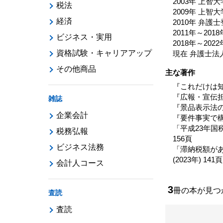
2003年 上
税法
2009年 上
経済
2010年 弁護
2011年～20
ビジネス・実用
2018年～2
資格試験・キャリアアップ
現在 弁護士
その他商品
主な著作
『これだけは知
『広報・宣伝担
雑誌
『景品表示法の
企業会計
『要件事実で構
「平成23年国
税務弘報
156頁
ビジネス法務
「滞納税額が
(2023年) 141頁
会計人コース
3
冊の本が見
査読
査読