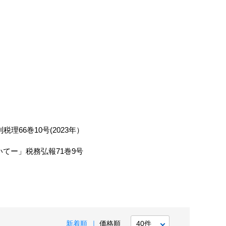
）
66巻10号(2023年）
てー」税務弘報71巻9号
新着順
価格順